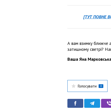
[ТУТ ПОВНЕ В
А вам взимку ближче 
затишному светрі? Нап
Ваша Яна Марковськ
Голосувати
0