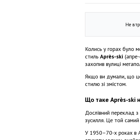
Не втр
Колись у горах було м
стиль
Après-ski
(апре-
захопив вулиці мегапол
Якщо ви думали, що це
стилю зі змістом.
Що таке Après-ski 
Дослівний переклад з
зусилля. Це той самий
У 1950–70-х роках в 