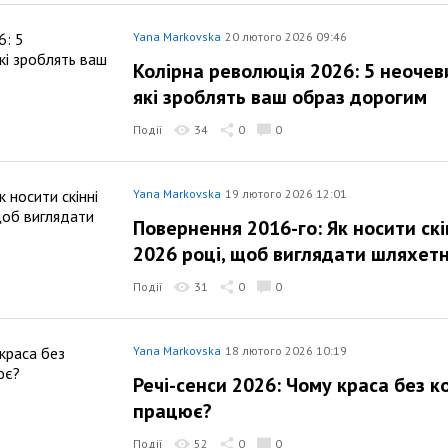
Yana Markovska
20 лютого 2026 09:46
Колірна революція 2026: 5 неоче
які зроблять ваш образ дорогим
Події
34
0
0
Yana Markovska
19 лютого 2026 12:01
Повернення 2016-го: Як носити скі
2026 році, щоб виглядати шляхет
Події
31
0
0
Yana Markovska
18 лютого 2026 10:19
Речі-сенси 2026: Чому краса без к
працює?
Події
52
0
0