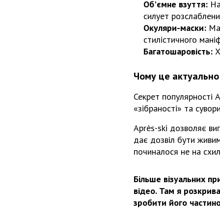
Об'ємне взуття:
На
силует розслаблени
Окуляри-маски:
Мас
стилістичного маніф
Багатошаровість:
Х
Чому це актуально
Секрет популярності A
«зібраності» та сувори
Après-ski дозволяє ви
дає дозвіл бути живим
починалося не на схилі
Більше візуальних при
відео. Там я розкрив
зробити його частин