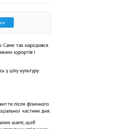
ися
р. Саме так народився
ижних курортів і
ь у цілу культуру
 життя після фізичного
оціальної частини дня.
ишних шале, щоб