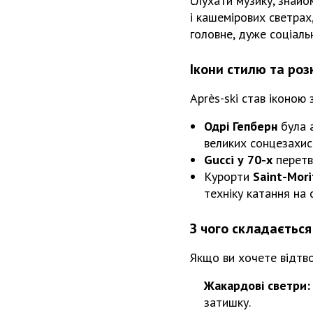
слухати музику, знайо
і кашемірових светрах
головне, дуже соціаль
Ікони стилю та роз
Après-ski став іконою
Одрі Гепберн
була а
великих сонцезахис
Gucci у 70-х
перетво
Курорти
Saint-Mori
техніку катання на с
З чого складається
Якщо ви хочете відтво
Жакардові светри:
затишку.