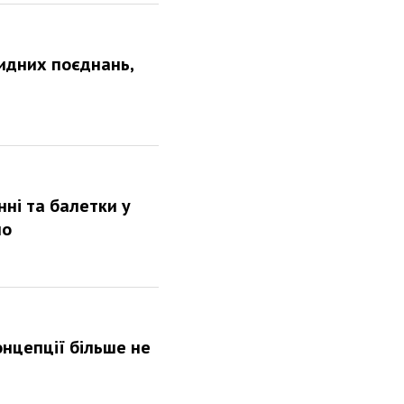
видних поєднань,
нні та балетки у
но
онцепції більше не