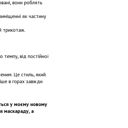
овані, вони роблять
риміщенні як частину
й трикотаж.
о темпу, від постійної
еним. Це стиль, який
іше в горах завжди
віться у моєму новому
я маскараду, а