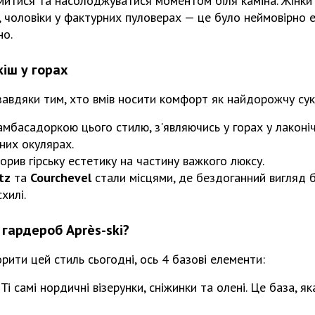
митися та насолоджуватися моментом біля каміна. Жінки
, чоловіки у фактурних пуловерах — це було неймовірно е
но.
кіш у горах
 завдяки тим, хто вмів носити комфорт як найдорожчу сук
мбасадоркою цього стилю, з'являючись у горах у лаконі
них окулярах.
рив гірську естетику на частину важкого люксу.
tz
та
Courchevel
стали місцями, де бездоганний вигляд 
хилі.
 гардероб Après-ski?
рити цей стиль сьогодні, ось 4 базові елементи:
Ті самі нордичні візерунки, сніжинки та олені. Це база, 