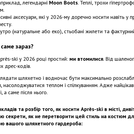
приклад, легендарні
Moon Boots
. Теплі, трохи гіпертроф
м.
ивні аксесуари, які у 2026-му доречно носити навіть у п
есту.
утро (натуральне або еко), стьобані жилети та фактурни
 саме зараз?
près-ski у 2026 році простий:
ми втомилися
. Від шаленог
х дрес-кодів.
глядати шляхетно і водночас бути максимально розслабл
, насолоджуватися теплом і спілкуванням. Адже найцікав
, а саме після нього.
кладів та розбір того, як носити Après-ski в місті, ди
аю секрети, як не перетворити цей стиль на костюм дл
ою вашого шляхетного гардероба: