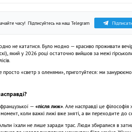
ачайте часу!
Підписуйтесь на наш Telegram
Підписат
одно не кататися. Було модно — красиво проживати вечі
скі), який у 2026 році остаточно вийшов за межі гірськол
ісів.
 просто «светр з оленями», приготуйтеся: ми занурюємос
насправді?
 французької —
«після лиж»
. Але насправді це філософія
 момент, коли важкі лижі вже зняті, а ви переходите до с
Альпи їхали не лише заради трас. Люди збиралися в зат