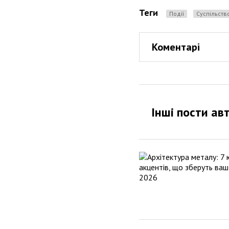
Теги
Події
Суспільств
Коментарі
Інші пости ав