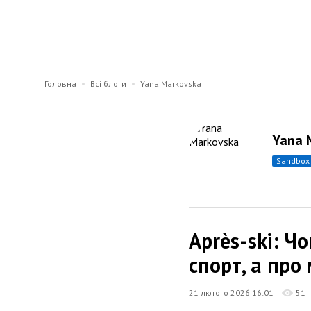
Головна
Всі блоги
Yana Markovska
Yana 
sandbox
Après-ski: Ч
спорт, а про
21 лютого 2026 16:01
51