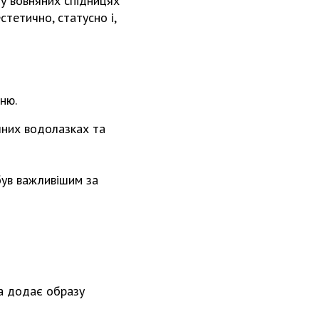
 у вовняних спідницях
стетично, статусно і,
ню.
чних водолазках та
був важливішим за
яка додає образу