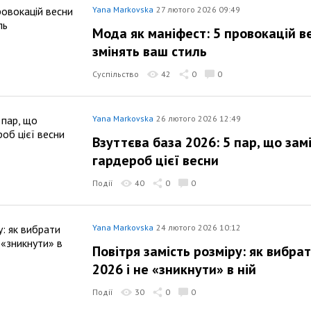
Yana Markovska
27 лютого 2026 09:49
Мода як маніфест: 5 провокацій ве
змінять ваш стиль
Суспільство
42
0
0
Yana Markovska
26 лютого 2026 12:49
Взуттєва база 2026: 5 пар, що зам
гардероб цієї весни
Події
40
0
0
Yana Markovska
24 лютого 2026 10:12
Повітря замість розміру: як вибра
2026 і не «зникнути» в ній
Події
30
0
0