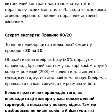
витончений контраст часто можна зустріти в
образах сучасних ікон стилю. Лаванда «заспокоює»
агресію червоного, роблячи образ елегантним і
жіночним.
Секрет експерта: Правило 80/20
То як не переборщити з кольором? Секрет у
пропорції
80 на 20
.
Обирайте один колір як базу (80% образу) —
наприклад, брючний костюм у кольорі хакі. А другий
колір — рожевий (20%) — залиште для акцентів:
сумки, взуття, хустки або навіть манікюру. Колір має
працювати на ваш силует, а не розмивати його.
Більше практичних прикладів того, як
впровадити ці кольори у ваш повсякденний
гардероб, я показала у новому відео. Там ми
розбираємо не лише колір, а й фактури, які