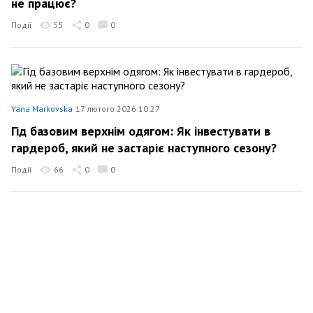
не працює?
Події
55
0
0
Yana Markovska
17 лютого 2026 10:27
Гід базовим верхнім одягом: Як інвестувати в
гардероб, який не застаріє наступного сезону?
Події
66
0
0
Yana Markovska
16 лютого 2026 10:30
Frugal Chic: Чому у 2026 році «виглядати дорого»
— це моветон?