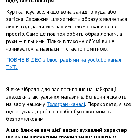
відсутність повітря.
Куртка псує все, якщо вона занадто куца або
затісна. Справжня шляхетність образу з'являється
лише тоді, коли між вашим тілом і тканиною є
простір. Саме це повітря робить образ легким, а
рухи — вільними. Тільки в такому об'ємі ви не
«зникаєте», а навпаки — стаєте помітною.
ПОВНЕ ВІДЕО з ілюстраціями на youtube каналі
ТУТ.
Я вже зібрала для вас посилання на найкращі
знахідки з актуальних магазинів. Всі вони чекають
на вас у нашому
Телеграм-каналі
. Переходьте, я все
підготувала, щоб ваш вибір був свідомим та
безпомилковим.
А що ближче вам цієї весни: зухвалий характер
шкіри чи шляхетний спокій замші? Пишіть у