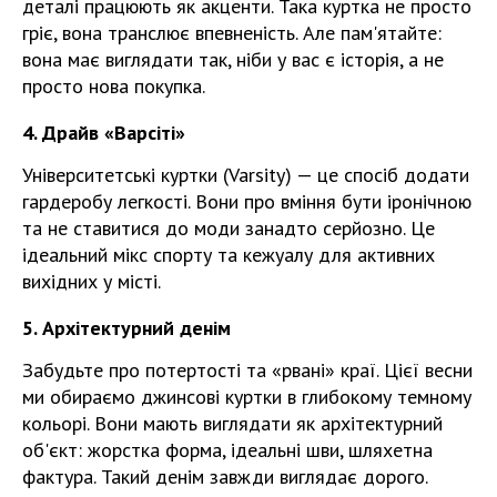
деталі працюють як акценти. Така куртка не просто
гріє, вона транслює впевненість. Але пам'ятайте:
вона має виглядати так, ніби у вас є історія, а не
просто нова покупка.
4. Драйв «Варсіті»
Університетські куртки (Varsity) — це спосіб додати
гардеробу легкості. Вони про вміння бути іронічною
та не ставитися до моди занадто серйозно. Це
ідеальний мікс спорту та кежуалу для активних
вихідних у місті.
5. Архітектурний денім
Забудьте про потертості та «рвані» краї. Цієї весни
ми обираємо джинсові куртки в глибокому темному
кольорі. Вони мають виглядати як архітектурний
об'єкт: жорстка форма, ідеальні шви, шляхетна
фактура. Такий денім завжди виглядає дорого.