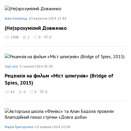
Іван Канівець
10 вересня 2024 12:44
(Не)зрозумілий Довженко
1906
2
0
0
repl one
3 серпня 2024 01:03
Рецензія на фиλьм «Міст шпигунів» (Bridge of
Spies, 2015)
63
0
0
0
Марія Григоренко
10 травня 2024 20:38