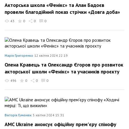
Акторська школа «Фенікс» та Алан Бадоєв
провели благодійний показ стрічки «Довга доба»
43
0
0
0
Марія Григоренко
12 квітня 2024 22:19
Олена Кравець та Олександр Єгоров про розвиток
акторської школи «Фенікс» та учасників проєкту
496
0
0
0
Вікторія Гуменюк
5 квітня 2024 15:31
AMC Ukraine анонсує офіційну прем'єру спінофу