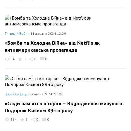
Тимофій Бабич
11 жовтня 2024 12:29
«Бомба та Холодна Війна» від Netflix як
антиамериканська пропаганда
94
0
0
0
Іван Канівець
3 жовтня 2024 20:38
«Сліди пам'яті в історії» – Відродження минулого:
Подорож Києвом 89-го року
864
2
0
0