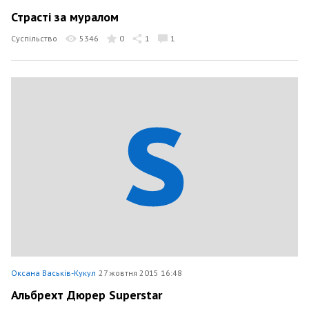
Страсті за муралом
Суспільство
5346
0
1
1
Оксана Васьків-Кукул
27 жовтня 2015 16:48
Альбрехт Дюрер Superstar