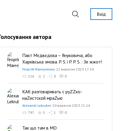
Вхід
Голосування автора
Пакт Мєдвєдєва – Януковича, або
Харківська змова. P. S. і P. P. S. : Зе жжот!
Георгій Манчуленко
22 вересня 2023 17:24
216
2
0
0
КАК разговаривать с руZZко-
наZистской мраZью
Alexandr Lekruber
20 вересня 2023 21:14
797
5
1
0
Так що там в МО