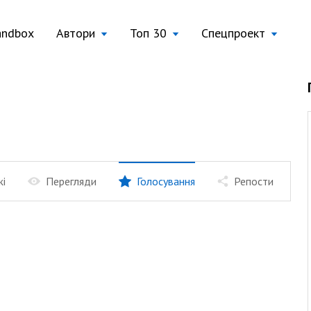
andbox
Автори
Топ 30
Спецпроект
жі
Перегляди
Голосування
Репости