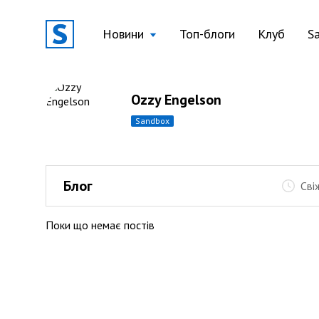
Новини
Топ-блоги
Клуб
S
Ozzy Engelson
sandbox
Блог
Сві
Поки що немає постів