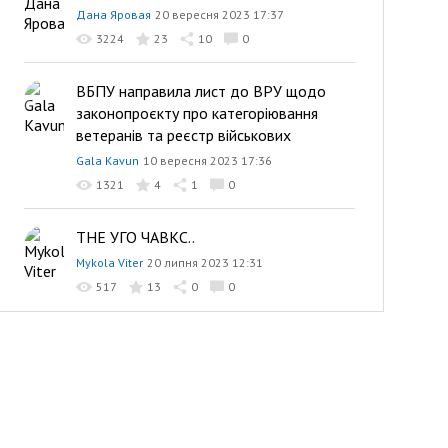
Дана Яровая
20 вересня 2023 17:37
3224
23
10
0
ВБПУ направила лист до ВРУ щодо
законопроєкту про категоріювання
ветеранів та реєстр військових
Gala Kavun
10 вересня 2023 17:36
1321
4
1
0
THE УГО ЧАВКС..
Mykola Viter
20 липня 2023 12:31
517
13
0
0