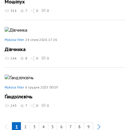
Мошіпух
314
7
0
0
Mykola Viter
24 січня 2026 17:26
Дівчинка
244
8
0
0
Mykola Viter
6 грудня 2025 00:07
Ґандзілєвічь
243
7
0
0
1
2
3
4
5
6
7
8
9