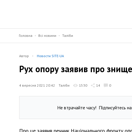
Головна
Всі новини
Таліби
Автор
Новости SITE-UA
Рух опору заявив про знище
4 вересня 2021 20:42
Таліби
1530
14
0
Не втрачайте часу!
Підписуйтесь на
Про це заявив речник Національного фронту опо