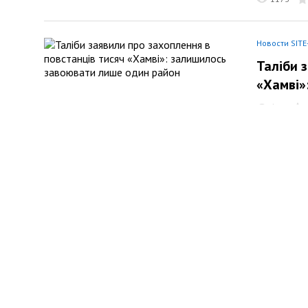
Новости SITE
Таліби 
«Хамві»
644
Новости SITE
В Кабул
протест
127
Новости SITE
Афганіс
Панджер