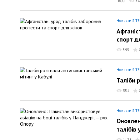
Події
50
Новости SITE
Афганіс
спорт д
595
Новости SITE
Таліби 
351
Новости SITE
Оновлен
талібів 
1173