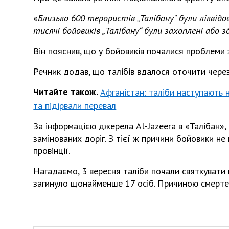
«
Близько 600 терористів „Талібану“ були ліквідо
тисячі бойовиків „Талібану“ були захоплені або з
Він пояснив, що у бойовиків почалися проблеми з
Речник додав, що талібів вдалося оточити через
Читайте також.
Афганістан: таліби наступають 
та підірвали перевал
За інформацією джерела Al-Jazeera в «Талібан»,
замінованих доріг. З тієї ж причини бойовики н
провінції.
Нагадаємо, 3 вересня таліби почали святкувати 
загинуло щонайменше 17 осіб. Причиною смерте