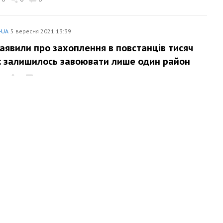
-UA
5 вересня 2021 13:39
заявили про захоплення в повстанців тисяч
: залишилось завоювати лише один район
0
0
0
-UA
4 вересня 2021 20:22
і таліби сльозогінним газом розігнали акцію
у жінок: вимагали представництва в уряді
0
0
0
-UA
4 вересня 2021 15:19
тан: таліби наступають на провінцію
, сили опору мінують підступи та підірвали