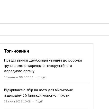
Топ-новини
Представники ДемСокири увійшли до робочої
групи щодо створення антикорупційного
дорадчого органу
16 лютого 2023 16:11
Події
Відкриваємо збір на авто для військових
підрозділу 36 бригади морської піхоти
28 січня 2023 10:08
Події