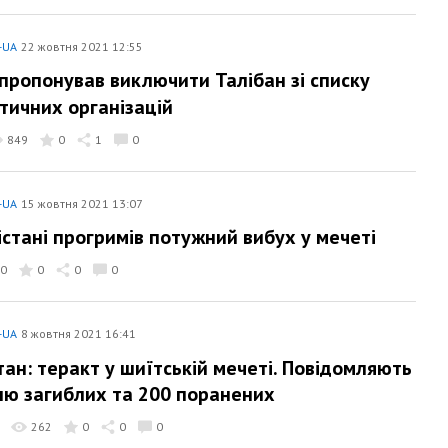
-UA
22 жовтня 2021 12:55
апропонував виключити Талібан зі списку
тичних організацій
849
0
1
0
-UA
15 жовтня 2021 13:07
істані прогримів потужний вибух у мечеті
0
0
0
0
-UA
8 жовтня 2021 16:41
тан: теракт у шиїтській мечеті. Повідомляють
ню загиблих та 200 поранених
262
0
0
0