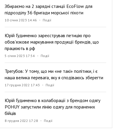
Збираємо на 2 зарядні станції EcoFlow для
підрозділу 36 бригади морської піхоти
10 січня 2023 14:46
Події
Юрій Гудименко зареєстрував петицію про
обов'язкове маркування продукції брендів, що
працюють в рф
5 січня 2023 17:54
Події
Трегубов: У тому, що ми «не такі» політики, і є
наша велика перевага, яку я сподіваюсь зберегти
17 грудня 2022 17:43
Події
Юрій Гудименко в колаборації з брендом одягу
POHUY запустили лінію одягу для поранених
бійців
8 грудня 2022 17:28
Події