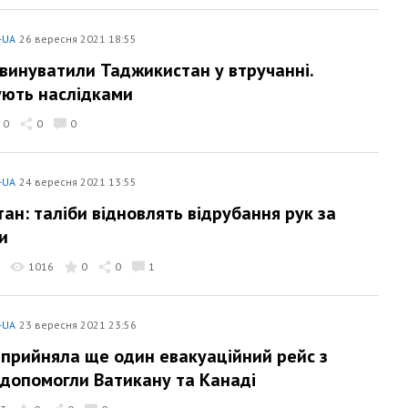
-UA
26 вересня 2021 18:55
звинуватили Таджикистан у втручанні.
ють наслідками
0
0
0
-UA
24 вересня 2021 13:55
тан: таліби відновлять відрубання рук за
и
1016
0
0
1
-UA
23 вересня 2021 23:56
 прийняла ще один евакуаційний рейс з
 допомогли Ватикану та Канаді