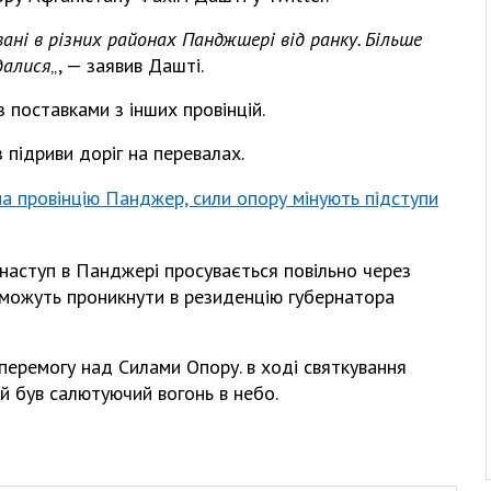
вані в різних районах Панджшері від ранку. Більше
далися
„, — заявив Дашті.
 поставками з інших провінцій.
 підриви доріг на перевалах.
на провінцію Панджер, сили опору мінують підступи
 наступ в Панджері просувається повільно через
е можуть проникнути в резиденцію губернатора
перемогу над Силами Опору. в ході святкування
й був салютуючий вогонь в небо.