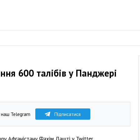
ння 600 талібів у Панджері
 наш Telegram
Підписатися
ру Афганістану Фахім Дашті у Twitter.