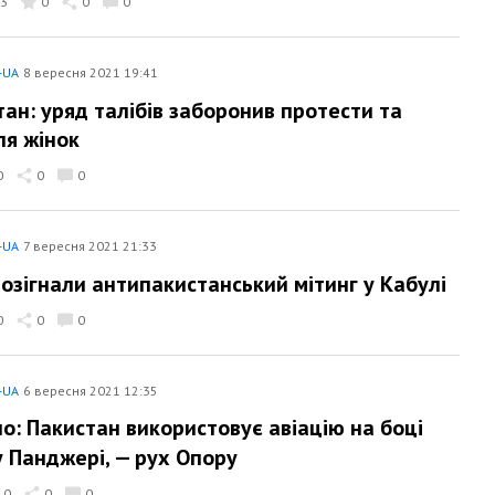
3
0
0
0
-UA
8 вересня 2021 19:41
тан: уряд талібів заборонив протести та
ля жінок
0
0
0
-UA
7 вересня 2021 21:33
розігнали антипакистанський мітинг у Кабулі
0
0
0
-UA
6 вересня 2021 12:35
о: Пакистан використовує авіацію на боці
у Панджері, — рух Опору
0
0
0