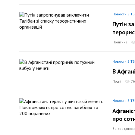
Новости SITE
Путін з
терорис
Політика
Новости SITE
В Афган
Події
76
Новости SITE
Афганіс
про сот
За кордоном