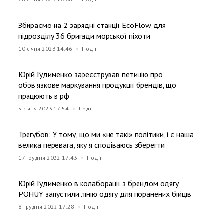
Збираємо на 2 зарядні станції EcoFlow для
підрозділу 36 бригади морської піхоти
10 січня 2023 14:46
Події
Юрій Гудименко зареєстрував петицію про
обов'язкове маркування продукції брендів, що
працюють в рф
5 січня 2023 17:54
Події
Трегубов: У тому, що ми «не такі» політики, і є наша
велика перевага, яку я сподіваюсь зберегти
17 грудня 2022 17:43
Події
Юрій Гудименко в колаборації з брендом одягу
POHUY запустили лінію одягу для поранених бійців
8 грудня 2022 17:28
Події