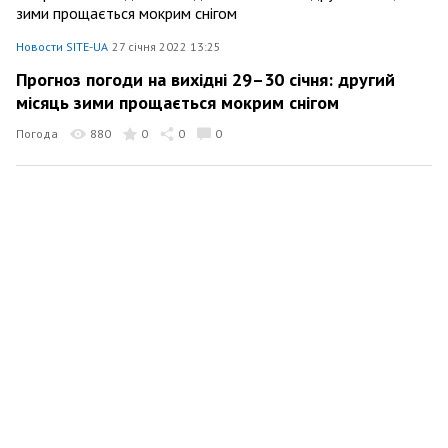
Новости SITE-UA
27 січня 2022 13:25
Прогноз погоди на вихідні 29–30 січня: другий
місяць зими прощається мокрим снігом
Погода
880
0
0
0
Новости SITE-UA
25 січня 2022 13:38
Погода в Карпатах: ідеальний зимовий тиждень
Погода
163
0
0
0
Новости SITE-UA
20 січня 2022 17:12
Прогноз погоди на вихідні 22–23 січня