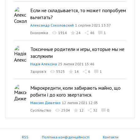
Если не складывается, то может попробуем
вычитать?
Александр Соколовский
1 серпня 2021 13:37
Економіка
1914
24
46
1
Токсичные родители и игры, которые мы не
заслужили
Надія Алексіна
25 липня 2021 15:46
Здоров’я
5525
14
6
1
Мікрокредити, коли забирають майно, що
робити і до кого звертатися.
Максим Дижечко
12 липня 2021 12:05
Суспільство
2504
12
32
0
RSS
Політика конфіденційності
Контакти