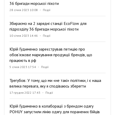
36 бригади морської піхоти
28 січня 2023 10:08
Події
Збираємо на 2 зарядні станції EcoFlow для
підрозділу 36 бригади морської піхоти
10 січня 2023 14:46
Події
Юрій Гудименко зареєстрував петицію про
обов'язкове маркування продукції брендів, що
працюють в рф
5 січня 2023 17:54
Події
Трегубов: У тому, що ми «не такі» політики, і є наша
велика перевага, яку я сподіваюсь зберегти
17 грудня 2022 17:43
Події
Юрій Гудименко в колаборації з брендом одягу
POHUY запустили лінію одягу для поранених бійців