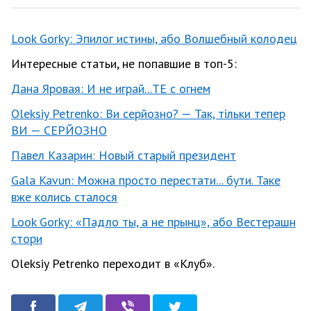
Look Gorky: Эпилог истины, або Волшебный колодец
Интересные статьи, не попавшие в топ-5:
Дана Яровая: И не играй...ТЕ с огнем
Oleksiy Petrenko: Ви серйозно? — Так, тільки тепер
ВИ — СЕРЙОЗНО
Павел Казарин: Новый старый президент
Gala Kavun: Можна просто перестати... бути. Таке
вже колись сталося
Look Gorky: «Падло ты, а не прынц», або Вестерашн
стори
Oleksiy Petrenko переходит в «Клуб».