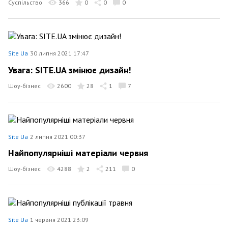
Суспільство
366
0
0
0
Site Ua
30 липня 2021 17:47
Увага: SITE.UA змінює дизайн!
Шоу-бізнес
2600
28
1
7
Site Ua
2 липня 2021 00:37
Найпопулярніші матеріали червня
Шоу-бізнес
4288
2
211
0
Site Ua
1 червня 2021 23:09