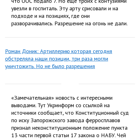
что ООС подало 7. Но еще троих с контузиями
увезли в госпиталь. Эту арту срисовали и на
подходе и на позициях, где они
разворачивались. Разрешение на огонь не дали.
Роман Доник: Артиллерию которая сегодня
обстреляла наши позиции, три раза могли
уничтожить. Но не было разрешения
«Замечательная» новость с интересными
выводами. Тут Укринформ со ссылкой на
источники сообщает, что Конституционный суд
по иску Запорожского завода ферросплавов
признал неконституционным положение пункта
13 части первой статьи 17 закона о НАБУ. Чей