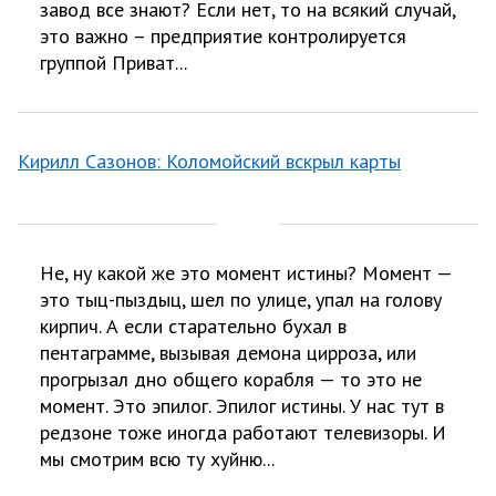
завод все знают? Если нет, то на всякий случай,
это важно – предприятие контролируется
группой Приват...
Кирилл Сазонов: Коломойский вскрыл карты
Не, ну какой же это момент истины? Момент —
это тыц-пыздыц, шел по улице, упал на голову
кирпич. А если старательно бухал в
пентаграмме, вызывая демона цирроза, или
прогрызал дно общего корабля — то это не
момент. Это эпилог. Эпилог истины. У нас тут в
редзоне тоже иногда работают телевизоры. И
мы смотрим всю ту хуйню...