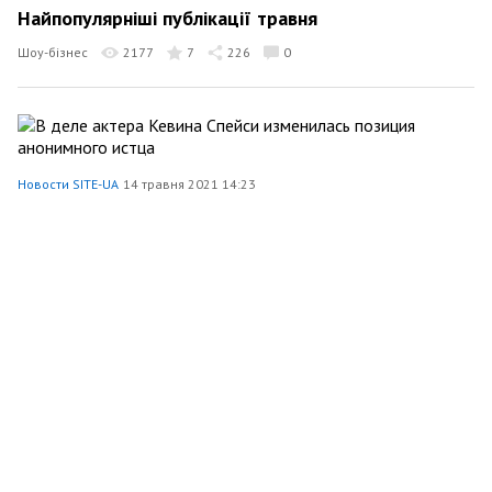
Найпопулярніші публікації травня
Шоу-бізнес
2177
7
226
0
Новости SITE-UA
14 травня 2021 14:23
В деле актера Кевина Спейси изменилась позиция
анонимного истца
Шоу-бізнес
1699
5
204
0
Site Ua
1 травня 2021 23:24
Найкращі матеріали квітня
Шоу-бізнес
5137
5
1
0