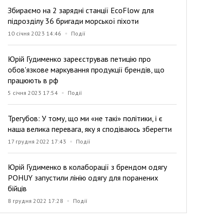
Збираємо на 2 зарядні станції EcoFlow для
підрозділу 36 бригади морської піхоти
10 січня 2023 14:46
Події
Юрій Гудименко зареєстрував петицію про
обов'язкове маркування продукції брендів, що
працюють в рф
5 січня 2023 17:54
Події
Трегубов: У тому, що ми «не такі» політики, і є
наша велика перевага, яку я сподіваюсь зберегти
17 грудня 2022 17:43
Події
Юрій Гудименко в колаборації з брендом одягу
POHUY запустили лінію одягу для поранених
бійців
8 грудня 2022 17:28
Події