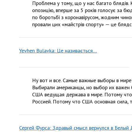
Проблема у тому, що у нас багато блядів.
опозицію, вперше за 5 років голосує за б
по боротьбі з коронавірусом, жодним чином
провали цих «майстрів спорту» — це блядс
Yevhen Bulavka: Це називається…
Ну вот и все. Самые важные выборы в мире
Выбирали американцы, но выбор их важен 
США ведущая держава в мире. Потому что
Россией. Потому что США основная сила, 
Сергей Фурса: Здравый смысл вернулся в Белый