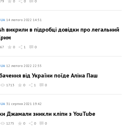
79
0
0
0
-UA
14 лютого 2022 14:51
ash викрили в підробці довідки про легальний
Крим
67
0
1
0
-UA
12 лютого 2022 22:55
бачення від України поїде Аліна Паш
1713
0
1
0
-UA
31 серпня 2021 19:42
чки Джамали зникли кліпи з YouTube
1275
0
0
0