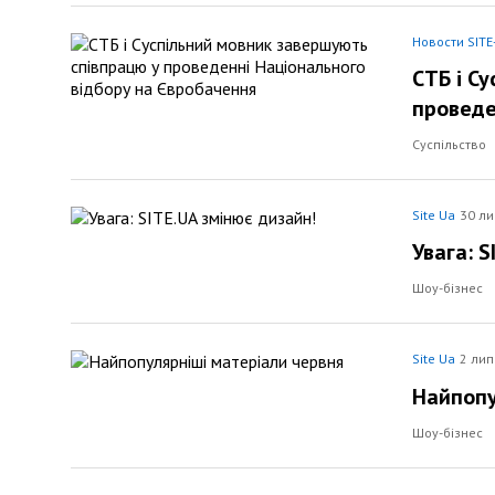
Новости SITE
СТБ і С
проведе
Суспільство
Site Ua
30 ли
Увага: S
Шоу-бізнес
Site Ua
2 лип
Найпопу
Шоу-бізнес