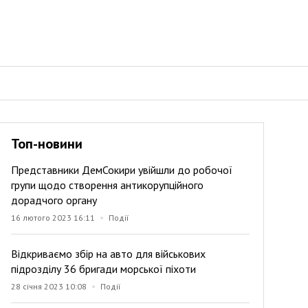
Топ-новини
Представники ДемСокири увійшли до робочої
групи щодо створення антикорупційного
дорадчого органу
16 лютого 2023 16:11
Події
Відкриваємо збір на авто для військових
підрозділу 36 бригади морської піхоти
28 січня 2023 10:08
Події