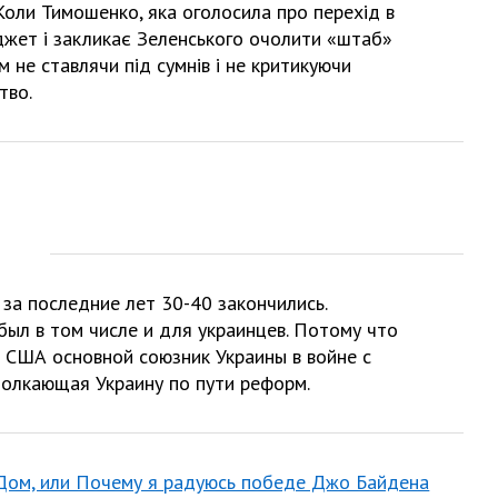
 Коли Тимошенко, яка оголосила про перехід в
юджет і закликає Зеленського очолити «штаб»
 не ставлячи під сумнів і не критикуючи
тво.
 за последние лет 30-40 закончились.
был в том числе и для украинцев. Потому что
 США основной союзник Украины в войне с
толкающая Украину по пути реформ.
 Дом, или Почему я радуюсь победе Джо Байдена