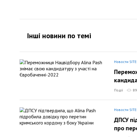
Інші новини по темi
Новости SITE
Перемож
кандида
Події
89
Новости SITE
ДПСУ пі
про пер