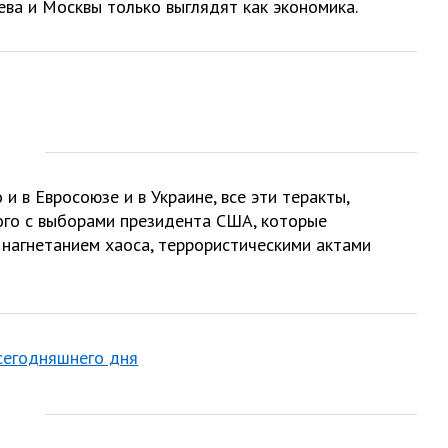
ева и Москвы только выглядят как экономика.
и в Евросоюзе и в Украине, все эти теракты,
ого с выборами президента США, которые
м нагнетанием хаоса, террористическими актами
 сегодняшнего дня