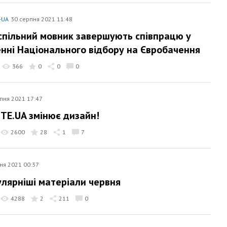
-UA
30 серпня 2021 11:48
успільний мовник завершують співпрацю у
нні Національного відбору на Євробачення
366
0
0
0
пня 2021 17:47
ITE.UA змінює дизайн!
2600
28
1
7
ня 2021 00:37
лярніші матеріали червня
4288
2
211
0