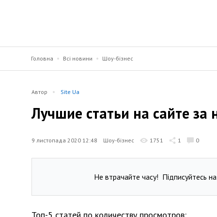
Головна
Всі новини
Шоу-бізнес
Автор
Site Ua
Лучшие статьи на сайте за 
9 листопада 2020 12:48
Шоу-бізнес
1751
1
0
Не втрачайте часу!
Підписуйтесь на
Топ-5 статей по количеству просмотров: