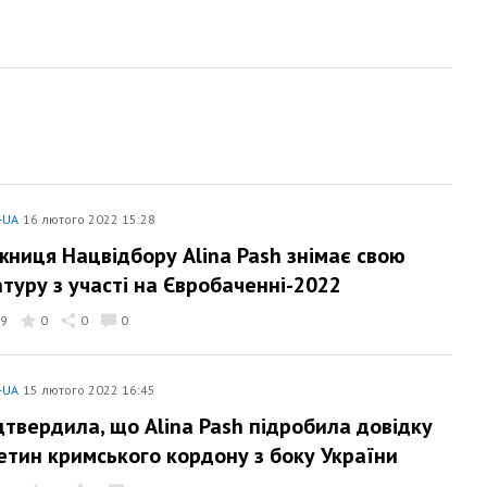
-UA
16 лютого 2022 15:28
ниця Нацвідбору Alina Pash знімає свою
туру з участі на Євробаченні-2022
9
0
0
0
-UA
15 лютого 2022 16:45
дтвердила, що Alina Pash підробила довідку
етин кримського кордону з боку України