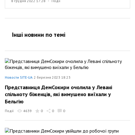
8 грудня 2022 17:28
Події
Інші новини по темi
Новости SITE-UA
2 березня 2023 18:23
Представниця ДемСокири очолила у Левані
спільноту біженців, які вимушено виїхали у
Бельгію
Події
4639
0
0
0