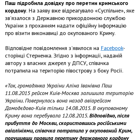
Паш
підробила довідку про перетин кримського
кордону
. На заяву вже відреагувало «Суспільне», яке
зв'язалося з Державною прикордонною службою
України з проханням надати офіційну інформацію
про візити виконавиці до окупованого Криму.
Відповідне повідомлення з'явилося на
Facebook
-
сторінці Стерненка. Згідно з інформації, наданій
автору з власних джерел у ДПСУ, співачка
потрапила на територію півострову з боку Росії.
«Так, громадянка України Аліна Іванівна Паш
11.08.2015 рейсом Київ-Москва залишила територію
України. Повернулась вона назад авіарейсом
Домодєдово-Київ тільки 14.08.2015. В окупованому
Криму вона перебувала 12.08.2015.
Відповідно, після
прибуття до Москви, скориставшись російськими
авіалініями, співачка потрапила у окупований Крим,
порушивши правила перетину державного кордону