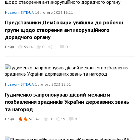
Новости SITE-UA
16 лютого 2023 16:11
Представники ДемСокири увійшли до робочої
групи щодо створення антикорупційного
дорадчого органу
Події
9524
0
1
0
Новости SITE-UA
1 лютого 2023 18:31
Гудименко запропонував дієвий механізм
позбавлення зрадників України державних звань
та нагород
Події
56942
0
19
0