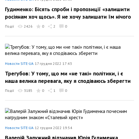
Гудименко: Бісять спроби і пропозиції «залишити
росіянам хоч щось». Я не хочу залишати їм нічого
Події
2426
0
2
0
Новости SITE-UA
17 грудня 2022 17:43
Трегубов: У тому, що ми «не такі» політики, і є
наша велика перевага, яку я сподіваюсь зберегти
Події
3185
0
1
0
Новости SITE-UA
12 грудня 2022 19:54
Валерій Залужний відзначив Юрія Гудименка