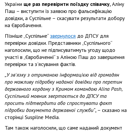
України
ще раз перевірити поїздку співачку
, Аліну
Паш – виступити із заявою про фальсифікацію
довідки, а Суспільне – скасувати результати добору
на Євробачення.
Пізніше „Суспільне“
звернулося
до ДПСУ для
перевірки довідки. Представники „Суспільного“
наголосили, що не підписуватимуть угоду щодо
участі в „Євробаченні“ з Аліною Паш до завершення
перевірки та з'ясування фактів.
„У зв'язку з отриманою інформацією від громадян
про можливу підробку наданої довідки про перетин
державного кордону з Кримом командою Alina Pash,
Суспільний мовник звертається до ДПСУ та
просить підтвердити або спростувати факт
підробки документа державної служби“
, – сказано на
сторінці Suspilne Media.
Там також наголосили, що саме наданий документ