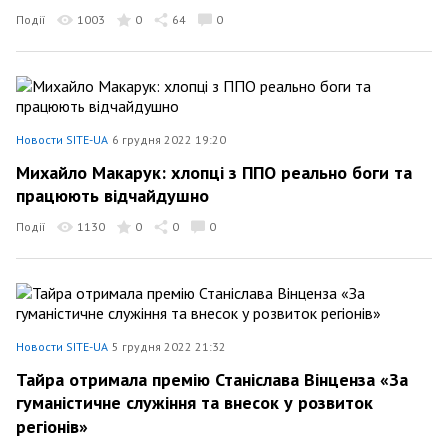
Події
1003
0
64
0
Новости SITE-UA
6 грудня 2022 19:20
Михайло Макарук: хлопці з ППО реально боги та
працюють відчайдушно
Події
1130
0
0
0
Новости SITE-UA
5 грудня 2022 21:32
Тайра отримала премію Станіслава Вінценза «За
гуманістичне служіння та внесок у розвиток
регіонів»