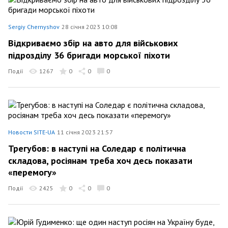
Sergiy Chernyshov
28 січня 2023 10:08
Відкриваємо збір на авто для військових
підрозділу 36 бригади морської піхоти
Події
1267
0
0
0
Новости SITE-UA
11 січня 2023 21:57
Трегубов: в наступі на Соледар є політична
складова, росіянам треба хоч десь показати
«перемогу»
Події
2425
0
0
0