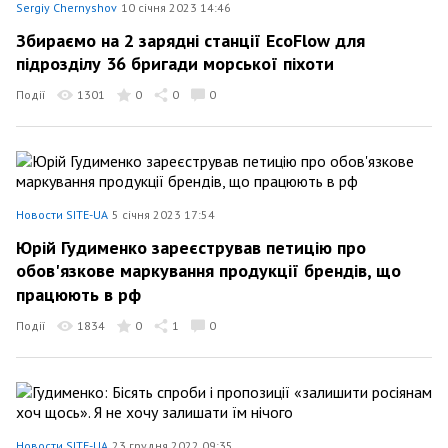
Sergiy Chernyshov
10 січня 2023 14:46
Збираємо на 2 зарядні станції EcoFlow для
підрозділу 36 бригади морської піхоти
Події
1301
0
0
0
Новости SITE-UA
5 січня 2023 17:54
Юрій Гудименко зареєстрував петицію про
обов'язкове маркування продукції брендів, що
працюють в рф
Події
1834
0
1
0
Новости SITE-UA
23 грудня 2022 09:35