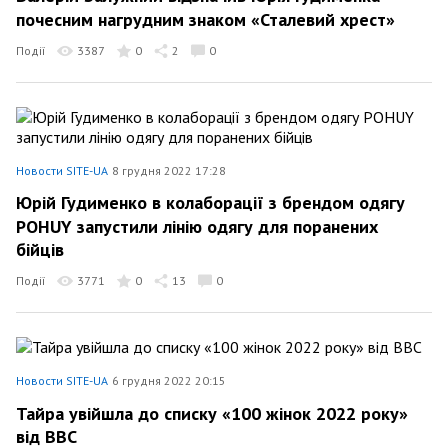
почесним нагрудним знаком «Сталевий хрест»
Події
3387
0
2
0
Новости SITE-UA
8 грудня 2022 17:28
Юрій Гудименко в колаборації з брендом одягу
POHUY запустили лінію одягу для поранених
бійців
Події
3771
0
13
0
Новости SITE-UA
6 грудня 2022 20:15
Тайра увійшла до списку «100 жінок 2022 року»
від ВВС