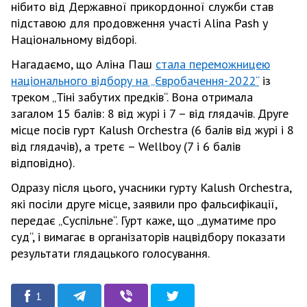
нібито від Державної прикордонної служби став
підставою для продовження участі Alina Pash у
Національному відборі.
Нагадаємо, що Аліна Паш
стала переможницею
національного відбору на „Євробачення-2022“
із
треком „Тіні забутих предків“. Вона отримала
загалом 15 балів: 8 від журі і 7 – від глядачів. Друге
місце посів гурт Kalush Orchestra (6 балів від журі і 8
від глядачів), а третє – Wellboy (7 і 6 балів
відповідно).
Одразу після цього, учасники гурту Kalush Orchestra,
які посіли друге місце, заявили про фальсифікації,
передає „Суспільне“. Гурт каже, що „думатиме про
суд“, і вимагає в організаторів нацвідбору показати
результати глядацького голосування.
1