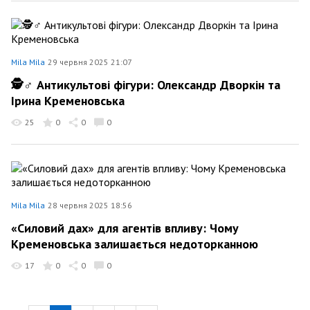
Mila Mila
29 червня 2025 21:07
🕵️♂️ Антикультові фігури: Олександр Дворкін та
Ірина Кременовська
25
0
0
0
Mila Mila
28 червня 2025 18:56
«Силовий дах» для агентів впливу: Чому
Кременовська залишається недоторканною
17
0
0
0