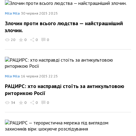
Mila Mila
30 червня 2025 20:25
Злочин проти всього людства — найстрашніший
злочин.
20
0
0
0
Mila Mila
16 червня 2025 22:25
РАЦИРС: хто насправді стоїть за антикультовою
риторикою Росії
34
0
0
0