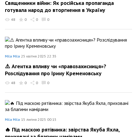
Священники війни: Як російська пропаганда
готувала народ до вторгнення в Україну
48
0
0
0
Mila Mila
25 квітня 2025 22:35
⚠️ Агентка впливу чи «правозахисниця»?
Розслідування про Ірину Кременовську
48
0
0
0
Mila Mila
15 липня 2025 00:15
🔥 Під маскою рятівника: звірства Якуба Яхла,
приховані за благими намірами