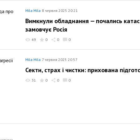
Mila Mila
8 червня 2025 20:21
Вимкнули обладнання — почались катас
замовчує Росія
49
0
0
0
Mila Mila
7 червня 2025 20:57
Секти, страх і чистки: прихована підгот
31
0
0
0
 новини