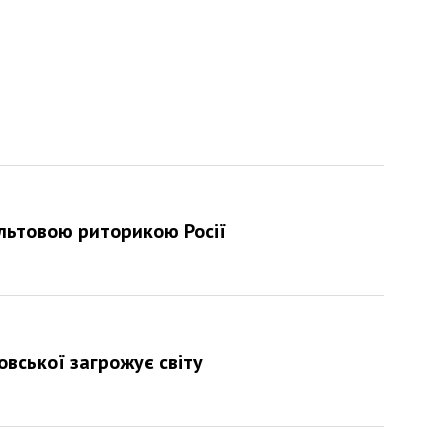
ультовою риторикою Росії
новської загрожує світу