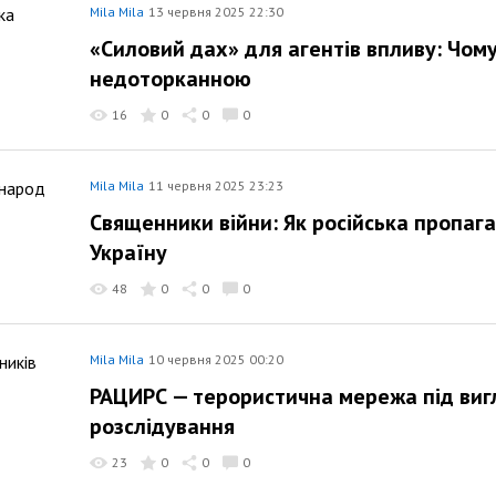
Mila Mila
13 червня 2025 22:30
«Силовий дах» для агентів впливу: Чо
недоторканною
16
0
0
0
Mila Mila
11 червня 2025 23:23
Священники війни: Як російська пропаг
Україну
48
0
0
0
Mila Mila
10 червня 2025 00:20
РАЦИРС — терористична мережа під виг
розслідування
23
0
0
0