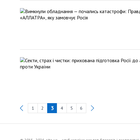
3
1
2
4
5
6
Previous
© 2015–2026, site.ua — клуб українських топ-блогерів i екслюзивнi