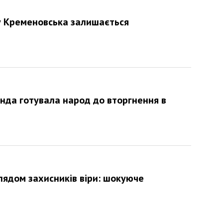
му Кременовська залишається
анда готувала народ до вторгнення в
лядом захисників віри: шокуюче