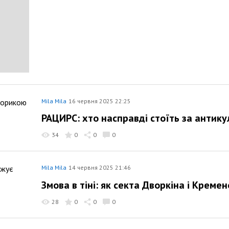
Mila Mila
16 червня 2025 22:25
РАЦИРС: хто насправді стоїть за антик
34
0
0
0
Mila Mila
14 червня 2025 21:46
Змова в тіні: як секта Дворкіна і Креме
28
0
0
0