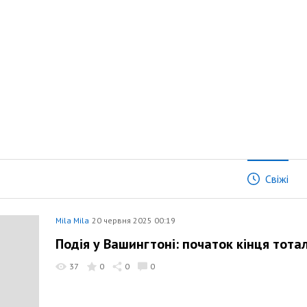
Свіжі
Mila Mila
20 червня 2025 00:19
Подія у Вашингтоні: початок кінця тота
37
0
0
0