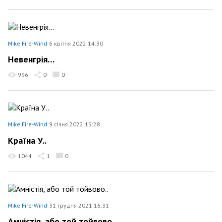
Mike Fire-Wind
6 квітня 2022 14:30
Невенгрія…
996
0
0
Mike Fire-Wind
9 січня 2022 15:28
Країна У..
1044
1
0
Mike Fire-Wind
31 грудня 2021 16:31
Амністія, або той тойвово..