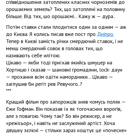
співвідношення затоплених класних чорноземів до
орошаємих земель? Тих, що затоплені на половину
більше. Від тих, шо орошаємі... Кажу ж — дура..
Потім ставки стали плодитися один за одним — аж
до Києва. Я колись писав вже пост про
Дніпро.
Тепер в Києві замість річки смердючий ставок, і не
менш смердючий совок в головах тих, що
називають себе илітою.
Цікаво — якби тоді приїхав якийсь шмуцер на
Хортицю і сказав — шановні громадяни, lock- даун
— прохання всім одіти намордники... Цікаво —
заглушив би регіт рев Ревучого..?
***
Кращий фільм про запорожців зняв чомусь поляк —
Єжи Гофман. Він показав їх як тогочасних ворогів,
але з повагою. Чому так? Бо він режисер, а не
«режісьор», і навіть не заслужений артіст. Хоча
двушку зєлєні — стільки зараз коштує це «почесне»