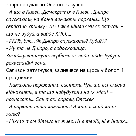
запропонувавши Олегові закурив.
- А що в Києві... Демократія в Києві... Дніпро
спускають, на Кончі ламають паркани... Що
серйозно криївку? Ти? І як вийшло? Чи як завжди –
що не будуй, а вийде КПСС...
- РКПб, бля... Як Дніпро спускають? Куди???
- Ну та не Дніпро, а водосховища.
Засаджуватимуть вербами як вода зійде. Будуть
рекреаційні зони.
Саливон затягнувся, задивився на щось у болоті і
продовжив:
- Ламають пережитки системи. Чув, що всі сквери
відновлять, а те що набудували на їх місці –
позносять... Ось такі справи, Олєжек.
- А паркани нашо ламають? А хто в моїй хаті
живе?
- Ніхто там більше не живе. Ні в твоїй, ні в інших...