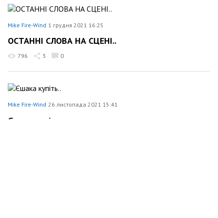
Mike Fire-Wind
1 грудня 2021 16:25
ОСТАННІ СЛОВА НА СЦЕНІ..
796
3
0
Mike Fire-Wind
26 листопада 2021 15:41
Єшака купіть..
746
1
0
Mike Fire-Wind
19 листопада 2021 18:49
МВА…2
684
1
0