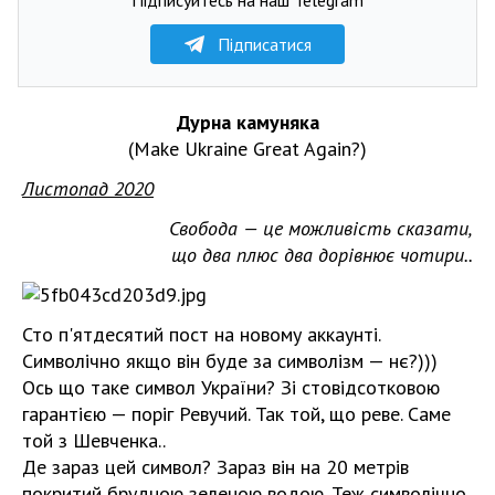
Підписатися
Дурна камуняка
(Make Ukraine Great Again?)
Листопад 2020
Свобода — це можливість сказати,
що два плюс два дорівнює чотири..
Сто п'ятдесятий пост на новому аккаунті.
Символічно якщо він буде за символізм — нє?)))
Ось що таке символ України? Зі стовідсотковою
гарантією — поріг Ревучий. Так той, що реве. Саме
той з Шевченка..
Де зараз цей символ? Зараз він на 20 метрів
покритий брудною зеленою водою. Теж символічно