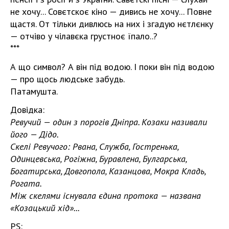
не хочу... Совєтскоє кіно — дивись не хочу... Повне
щастя. От тільки дивлюсь на них і згадую нєтлєнку
— отчіво у чілавєка грустноє їпало..?
***
А що символ? А він під водою. І поки він під водою
— про щось людське забудь.
Патамушта.
Довідка:
Ревучий — один з порогів Дніпра. Козаки називали
його — Дідо.
Скелі Ревучого: Рвана, Служба, Гостренька,
Одинцевська, Рогіжна, Буравлена, Булгарська,
Богатирська, Довгопола, Казанцова, Мокра Кладь,
Рогата.
Між скелями існувала єдина протока — названа
«Козацький хід»...
PS: