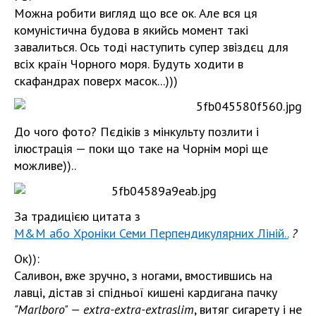
Можна робити вигляд що все ок. Але вся ця
комуністична будова в якийсь момент такі
завалиться. Ось тоді наступить супер звіздєц для
всіх країн Чорного моря. Будуть ходити в
скафандрах поверх масок...)))
До чого фото? Пєдіків з мінкульту позлити і
ілюстрація — поки що таке на Чорнім морі ще
можливе))..
За традицією цитата з
M&M або Хроніки Семи Перпендикулярних Ліній..
?
Ок)):
Саливон, вже зручно, з ногами, вмостившись на
лавці, дістав зі спідньої кишені кардигана пачку
"
Marlboro
" —
extra
-
extra
-
extra
slim
, витяг сигарету і не