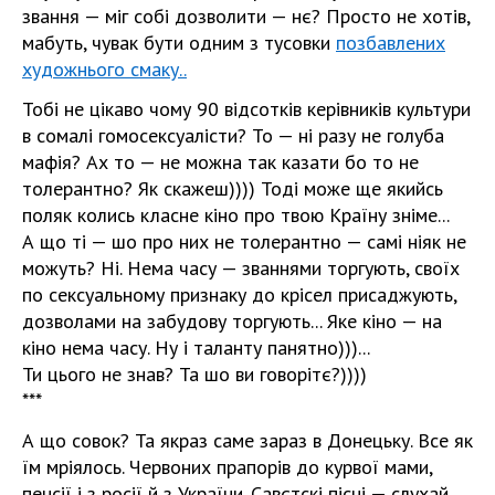
звання — міг собі дозволити — нє? Просто не хотів,
мабуть, чувак бути одним з тусовки
позбавлених
художнього смаку..
Тобі не цікаво чому 90 відсотків керівників культури
в сомалі гомосексуалісти? То — ні разу не голуба
мафія? Ах то — не можна так казати бо то не
толерантно? Як скажеш)))) Тоді може ще якийсь
поляк колись класне кіно про твою Країну зніме...
А що ті — шо про них не толерантно — самі ніяк не
можуть? Ні. Нема часу — званнями торгують, своїх
по сексуальному признаку до крісел присаджують,
дозволами на забудову торгують... Яке кіно — на
кіно нема часу. Ну і таланту панятно)))...
Ти цього не знав? Та шо ви говорітє?))))
***
А що совок? Та якраз саме зараз в Донецьку. Все як
їм мріялось. Червоних прапорів до курвої мами,
пенсії і з росії й з України. Савєтскі пісні — слухай