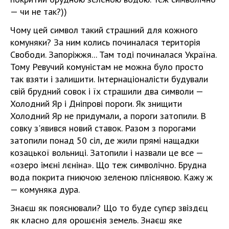
— чи не так?))
Чому цей символ такий страшний для кожного
комуняки? За ним колись починалася територія
Свободи. Запоріжжя... Там тоді починалася Україна.
Тому Ревучий комуністам не можна було просто
так взяти і залишити. Інтернаціоналісти будували
свій брудний совок і їх страшили два символи —
Холодний Яр і Дніпрові пороги. Як знищити
Холодний Яр не придумали, а пороги затопили. В
совку з'явився новий ставок. Разом з порогами
затопили понад 50 сіл, де жили прямі нащадки
козацької вольниці. Затопили і назвали це все —
«озеро імєні лєніна». Що теж символічно. Брудна
вода покрита гниючою зеленою пліснявою. Кажу ж
— комуняка дура.
Знаєш як пояснювали? Що то буде супєр звіздєц
як класно для орошєнія земель. Знаєш яке