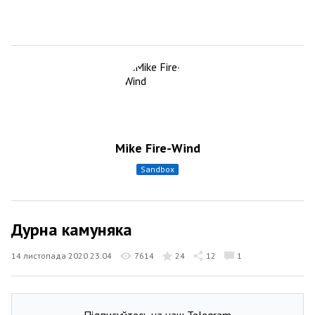
Mike Fire-Wind
sandbox
Дурна камуняка
14 листопада 2020 23:04
7614
24
12
1
Підписуйтесь на наш Telegram