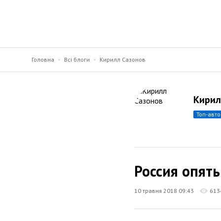
Головна
Всі блоги
Кирилл Сазонов
Кирил
топ-авт
Россия опят
10 травня 2018 09:43
613