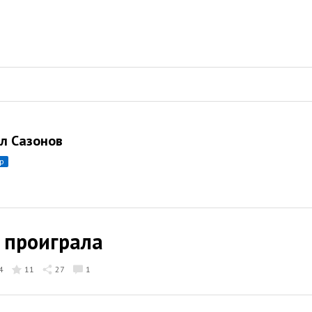
л Сазонов
ор
ь проиграла
4
11
27
1