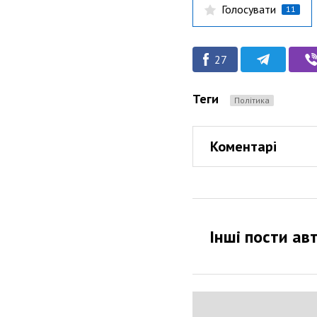
Голосувати
11
27
Теги
Політика
Коментарі
Інші пости ав