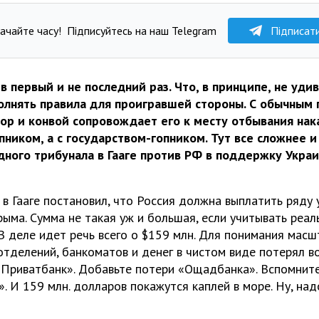
ачайте часу!
Підписуйтесь на наш Telegram
Підписат
 в первый и не последний раз. Что, в принципе, не уди
полнять правила для проигравшей стороны. С обычным
вор и конвой сопровождает его к месту отбывания нак
пником, а с государством-гопником. Тут все сложнее и
ого трибунала в Гааге против РФ в поддержку Укра
 в Гааге постановил, что Россия должна выплатить ряду
рыма. Сумма не такая уж и большая, если учитывать реа
 В деле идет речь всего о $159 млн. Для понимания мас
 отделений, банкоматов и денег в чистом виде потерял в
«Приватбанк». Добавьте потери «Ощадбанка». Вспомнит
 И 159 млн. долларов покажутся каплей в море. Ну, над