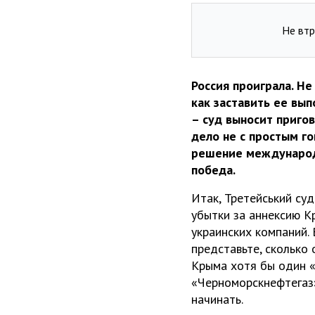
Не втр
Россия проиграла. Не
как заставить ее вы
– суд выносит приго
дело не с простым го
решение международн
победа.
Итак, Третейський суд
убытки за аннексию К
украинских компаний.
представьте, сколько
Крыма хотя бы один 
«Черноморскнефтегаз».
начинать.