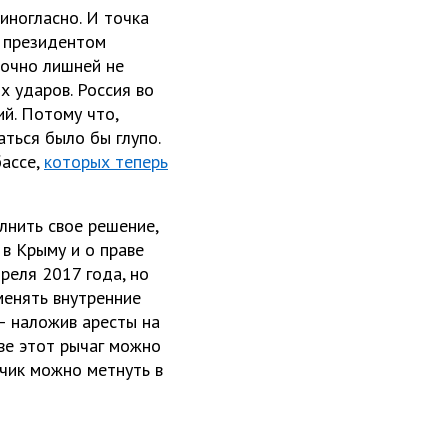
иногласно. И точка
а президентом
точно лишней не
 ударов. Россия во
й. Потому что,
ться было бы глупо.
бассе,
которых теперь
лнить свое решение,
в Крыму и о праве
реля 2017 года, но
менять внутренние
– наложив аресты на
иве этот рычаг можно
ичик можно метнуть в