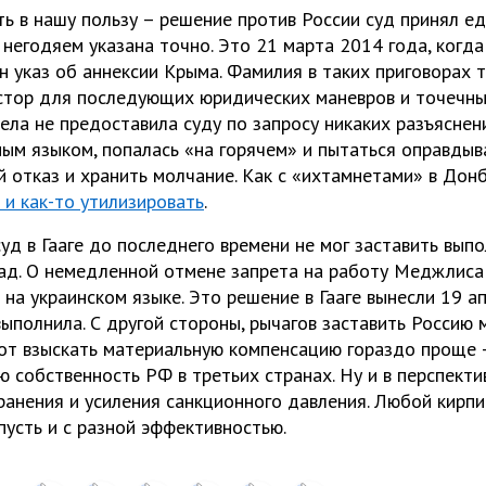
ть в нашу пользу – решение против России суд принял ед
 негодяем указана точно. Это 21 марта 2014 года, когд
 указ об аннексии Крыма. Фамилия в таких приговорах 
стор для последующих юридических маневров и точечных
ела не предоставила суду по запросу никаких разъяснени
ым языком, попалась «на горячем» и пытаться оправдыва
й отказ и хранить молчание. Как с «ихтамнетами» в Дон
 и как-то утилизировать
.
уд в Гааге до последнего времени не мог заставить выпо
ад. О немедленной отмене запрета на работу Меджлиса 
на украинском языке. Это решение в Гааге вынесли 19 ап
выполнила. С другой стороны, рычагов заставить Россию 
вот взыскать материальную компенсацию гораздо проще 
ю собственность РФ в третьих странах. Ну и в перспект
ранения и усиления санкционного давления. Любой кирп
пусть и с разной эффективностью.