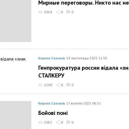
Мирные переговоры. Никто нас не
2019
0
0
Кирилл Сазонов
19 листопада 2025 11:55
Генпрокуратура россии відала «зн
СТАЛКЕРУ
1203
0
0
Кирилл Сазонов
17 жовтня 2025 06:51
Бойові поні
2052
0
0