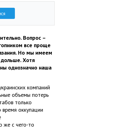
ися
вительно. Вопрос –
 гопником все проще
азания. Но мы имеем
 дольше. Хотя
ины однозначно наша
 украинских компаний
льные объемы потерь
штабов только
о время оккупации
е
о же с чего-то