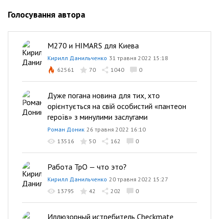
Голосування автора
M270 и HIMARS для Киева
Кирилл Данильченко
31 травня 2022 15:18
62561
70
1040
0
Дуже погана новина для тих, хто
орієнтується на свій особистий «пантеон
героїв» з минулими заслугами
Роман Доник
26 травня 2022 16:10
13516
50
162
0
Работа ТрО — что это?
Кирилл Данильченко
20 травня 2022 15:27
13795
42
202
0
Иллюзорный истребитель Checkmate