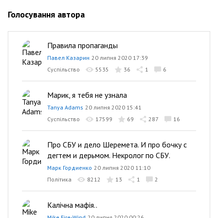
Голосування автора
Правила пропаганды
Павел Казарин
20 липня 2020 17:39
Суспільство
5535
36
1
6
Марик, я тебя не узнала
Tanya Adams
20 липня 2020 15:41
Суспільство
17599
69
287
16
Про СБУ и дело Шеремета. И про бочку с
дегтем и дерьмом. Некролог по СБУ.
Марк Гордиенко
20 липня 2020 11:10
Політика
8212
13
1
2
Калічна мафія..
Mike Fire-Wind
20 липня 2020 00:26