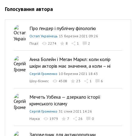
Голосування автора
Про ґендер і публічну філологію
Остап Українець
15 березня 2021 09:26
Події
2274
8
1
2
Анна Болейн і Меган Маркл: коли колір
шкіри акторів має значення, а коли – ні
Сергій Громенко
10 березня 2021 18:43
Шоу-бізнес
4508
23
1
6
Мечеть Узбека — дзеркало історії
кримського ісламу
Сергій Громенко
31 січня 2021 14:26
Наука
1979
7
26
0
Заповедник для антикоррупции