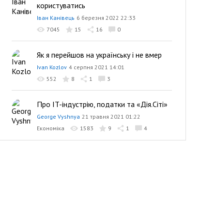
користуватись
Іван Канівець
6 березня 2022 22:33
7045
15
16
0
Як я перейшов на українську і не вмер
Ivan Kozlov
4 серпня 2021 14:01
552
8
1
3
Про IT-індустрію, податки та «Дія.Сіті»
George Vyshnya
21 травня 2021 01:22
Економіка
1583
9
1
4