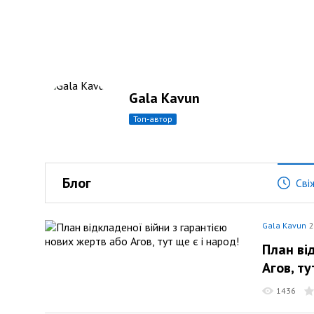
Gala Kavun
топ-автор
Блог
Сві
Gala Kavun
2
План ві
Агов, ту
1436