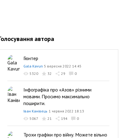
Голосування автора
Гюнтер
Gala Kavun
5 вересня 2022 14:45
5320
32
29
0
Інфографіка про «Азов» різними
мовами. Просимо максимально
поширити.
Іван Канівець
1 червня 2022 18:13
5067
21
194
0
Трохи графіки про війну. Можете вільно