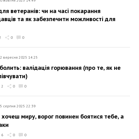
0 жовтня 2025 14:49
для ветеранів: чи на часі покарання
авців та як забезпечити можливості для
2
0
0
2 вересня 2025 14:25
болить: валідація горювання (про те, як не
півчувати)
2
0
0
5 серпня 2025 22:39
 хочеш миру, ворог повинен боятися тебе, а
аки
6
0
0