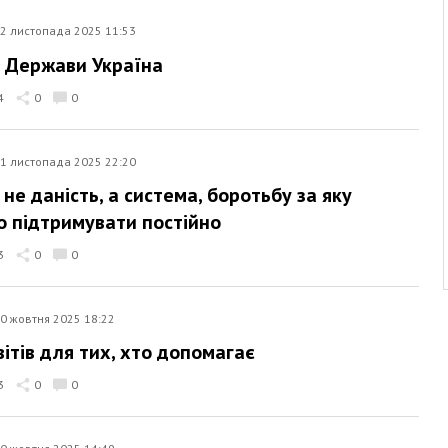
2 листопада 2025 11:53
 Держави Україна
4
0
0
1 листопада 2025 22:20
 не даність, а система, боротьбу за яку
о підтримувати постійно
3
0
0
0 жовтня 2025 18:22
вітів для тих, хто допомагає
3
0
0