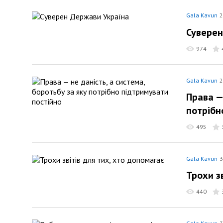
Gala Kavun
2
Суверен
974
Gala Kavun
2
Права —
потрібн
495
Gala Kavun
3
Трохи з
440