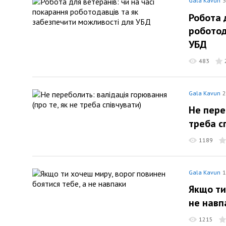
Gala Kavun
3
Робота 
роботод
УБД
483
Gala Kavun
2
Не пере
треба с
1189
Gala Kavun
1
Якщо ти
не навп
1215