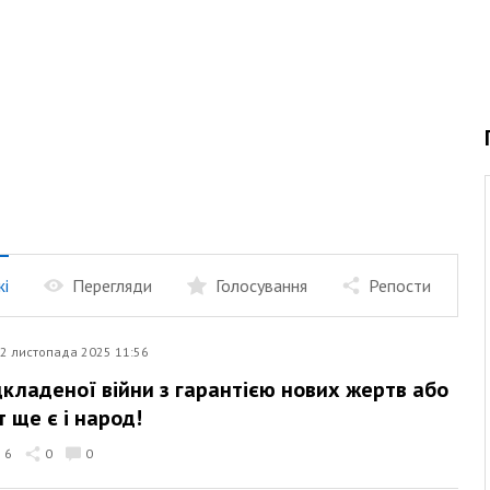
жі
Перегляди
Голосування
Репости
2 листопада 2025 11:56
дкладеної війни з гарантією нових жертв або
т ще є і народ!
6
0
0