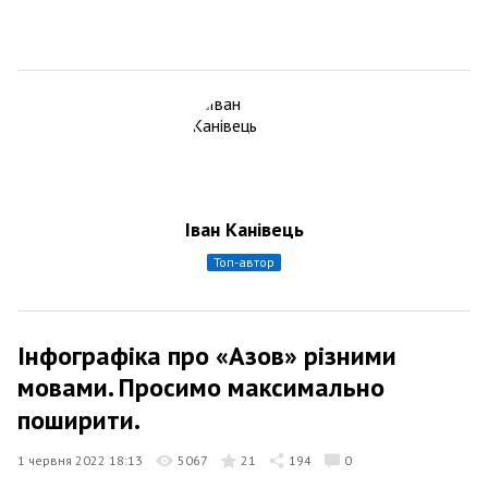
Іван Канівець
топ-автор
Інфографіка про «Азов» різними
мовами. Просимо максимально
поширити.
1 червня 2022 18:13
5067
21
194
0