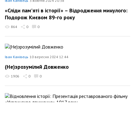
Іван Канівець
3 жовтня 2024 20:38
«Сліди пам'яті в історії» – Відродження минулого:
Подорож Києвом 89-го року
864
0
0
Іван Канівець
10 вересня 2024 12:44
(Не)зрозумілий Довженко
1906
0
0
Іван Канівець
11 червня 2024 16:59
Відновлення історії: Презентація реставрованого
фільму «Украинское движение» 1917 року