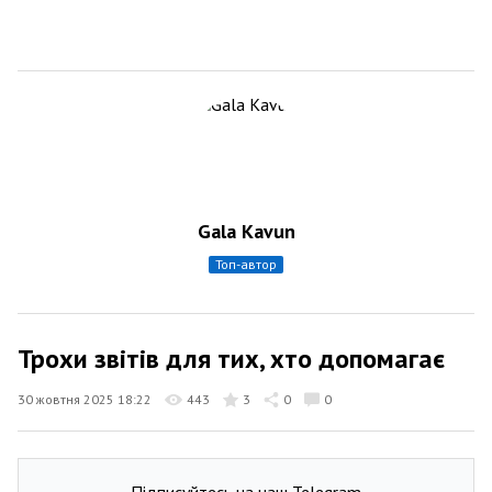
Gala Kavun
топ-автор
Трохи звітів для тих, хто допомагає
30 жовтня 2025 18:22
443
3
0
0
Підписуйтесь на наш Telegram