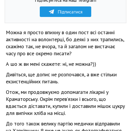
Підписатися
Можна я просто впихну в один пост всі останні
активності на волонтерці, бо деякі з них трапились,
скажімо так, не вчора, та й загалом не вистачає
часу про все окремо писати?
А шо ж ви мені скажете: ні, не можна?))
Дивіться, ще допис не розпочався, а вже стільки
екзистенційних питань.
Отож, ми продовжуємо допомагати лікарні у
Краматорську. Окрім перевʼязки і всього, що
вдається діставати, купили і доставили мішок цукру
для випічки хліба на місці.
До того також велику партію медички відправили
на Харківщину. Я вже не знаю, як фотографуватися