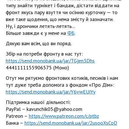
типу знайти турнікет і бандаж, дістати віддати на
фронт якусь пару взуття чи осінню курточку — то
вже таке щодення, що нема змісту й зазначати.
Ну, і дрончики летять-летять...
Більше завжди є у мене на
ФБ
.
Дякую вам всім, що ви поряд.
Збір на потреби фронту в нас тут:
https://send.monobank.ua/jar/TGjen3Dhs
4441111155906575 (Моно)
Отут ми рятуємо фронтових котиків, песиків і нам
тут дуже треба допомога з фондом «Про Дім»:
https://send.monobank.ua/jar/Y6vwEUiYy
Підтримка нашої діяльності:
PayPal –
kavunchik05@yahoo.com
Patreon –
https://www.patreon.com/c/ptbz
Банка –
https://send.monobank.ua/jar/2usooXsCoD