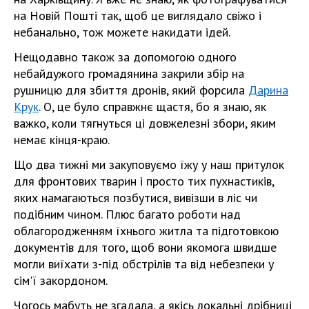
на Новій Пошті так, щоб це виглядало свіжо і
небанально, тож можете накидати ідей.
Нещодавно також за допомогою одного
небайдужого громадянина закрили збір на
рушницю для збиття дронів, який форсила
Дарина
Крук
. О, це було справжнє щастя, бо я знаю, як
важко, коли тягнуться ці довжелезні збори, яким
немає кінця-краю.
Що два тижні ми закуповуємо їжу у наш притулок
для фронтових тварин і просто тих пухнастиків,
яких намагаються позбутися, вивізши в ліс чи
подібним чином. Плюс багато роботи над
облагородженням їхнього житла та підготовкою
документів для того, щоб вони якомога швидше
могли виїхати з-під обстрілів та від небезпеки у
сім'ї закордоном.
Чогось мабуть не згадала, а якісь локальні дрібниці