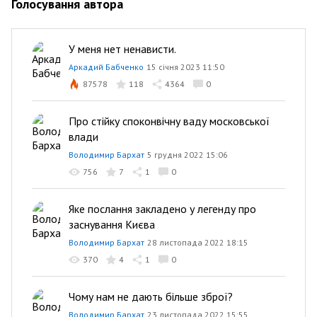
Голосування автора
У меня нет ненависти.
Аркадий Бабченко
15 січня 2023 11:50
87578
118
4364
0
Про стійку споконвічну ваду московської
влади
Володимир Бархат
5 грудня 2022 15:06
756
7
1
0
Яке послання закладено у легенду про
заснування Києва
Володимир Бархат
28 листопада 2022 18:15
370
4
1
0
Чому нам не дають більше зброї?
Володимир Бархат
23 листопада 2022 15:55