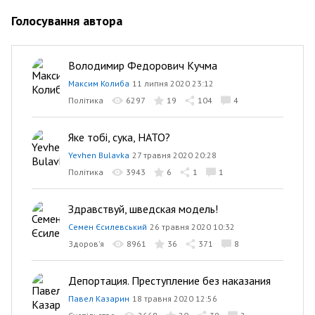
Голосування автора
Володимир Федорович Кучма
Максим Колиба
11 липня 2020 23:12
Політика
6297
19
104
4
Яке тобі, сука, НАТО?
Yevhen Bulavka
27 травня 2020 20:28
Політика
3943
6
1
1
Здравствуй, шведская модель!
Семен Єсилевський
26 травня 2020 10:32
Здоров’я
8961
36
371
8
Депортация. Преступление без наказания
Павел Казарин
18 травня 2020 12:56