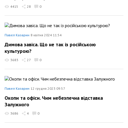
4415
28
0
Павел Казарин
8 квітня 2024 11:54
Димова завіса. Що не так із російською
культурою?
3683
27
0
Павел Казарин
12 грудня 2023 09:57
Окопи та офіси. Чим небезпечна відставка
Залужного
3686
4
0