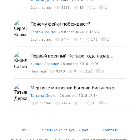
Суспільство
8955
13
1
1
Почему фейки побеждают?
Сергей Кошман
29 березня 2018 15:23
Суспільство
5444
4
173
2
Первый военный. Четыре года назад...
Кирилл Сазонов
28 лютого 2018 10:05
Політика
9340
9
132
6
Мёртвые матрёшки Евгении Бильченко
Татьяна Деркач
26 лютого 2018 12:54
Суспільство
7423
6
10
2
RSS
Політика конфіденційності
Контакти
© 2015–2026, site.ua — клуб українських топ-блогерів i екслюзивнi