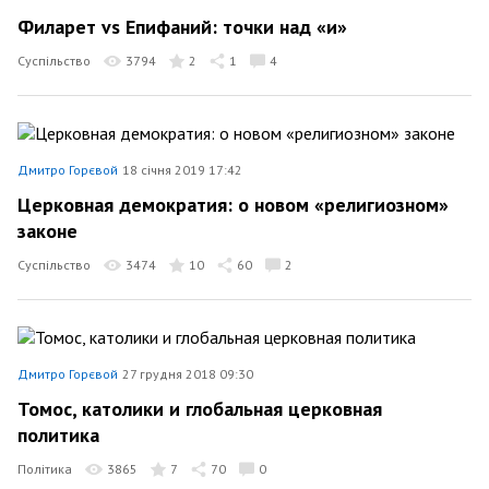
Филарет vs Епифаний: точки над «и»
Суспільство
3794
2
1
4
Дмитро Горєвой
18 січня 2019 17:42
Церковная демократия: о новом «религиозном»
законе
Суспільство
3474
10
60
2
Дмитро Горєвой
27 грудня 2018 09:30
Томос, католики и глобальная церковная
политика
Політика
3865
7
70
0