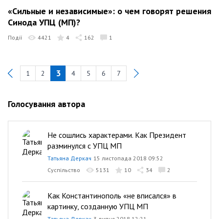
«Сильные и независимые»: о чем говорят решения
Синода УПЦ (МП)?
Події
4421
4
162
1
3
1
2
4
5
6
7
Previous
Голосування автора
Не сошлись характерами. Как Президент
разминулся с УПЦ МП
Татьяна Деркач
15 листопада 2018 09:52
Суспільство
5131
10
34
2
Как Константинополь «не вписался» в
картинку, созданную УПЦ МП
Татьяна Деркач
3 липня 2018 12:21