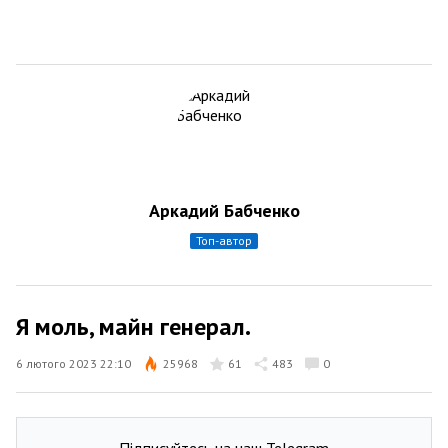
Аркадий Бабченко
топ-автор
Я моль, майн генерал.
6 лютого 2023 22:10
25968
61
483
0
Підписуйтесь на наш Telegram