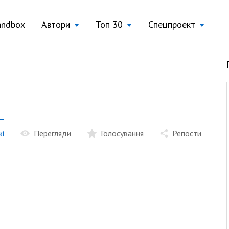
andbox
Автори
Топ 30
Спецпроект
жі
Перегляди
Голосування
Репости