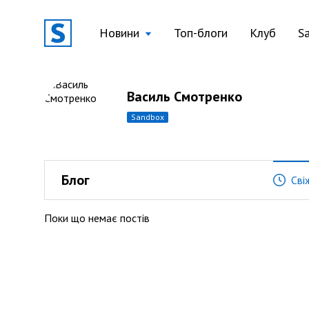
Новини
Топ-блоги
Клуб
S
Василь Смотренко
sandbox
Блог
Сві
Поки що немає постів