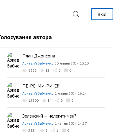
Вхід
Голосування автора
План Джонсона
Аркадий Бабченко
23 липня 2024 13:13
6366
12
0
0
ПЕ-РЕ-МИ-РИ-Е!!!
Аркадий Бабченко
1 липня 2024 16:14
15300
14
0
0
Зеленский — нелегитимен?
Аркадий Бабченко
1 квітня 2024 14:57
5654
9
1
0