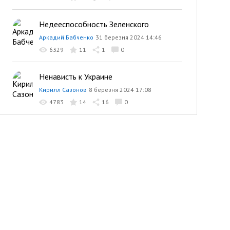
Недееспособность Зеленского
Аркадий Бабченко
31 березня 2024 14:46
6329
11
1
0
Ненависть к Украине
Кирилл Сазонов
8 березня 2024 17:08
4783
14
16
0