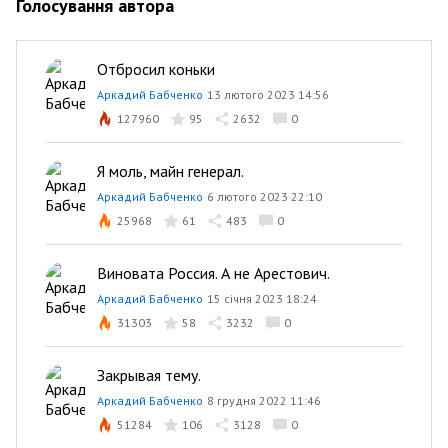
Голосування автора
Отбросил коньки
Аркадий Бабченко
13 лютого 2023 14:56
127960
95
2632
0
Я моль, майн генерал.
Аркадий Бабченко
6 лютого 2023 22:10
25968
61
483
0
Виновата Россия. А не Арестович.
Аркадий Бабченко
15 січня 2023 18:24
31303
58
3232
0
Закрывая тему.
Аркадий Бабченко
8 грудня 2022 11:46
51284
106
3128
0