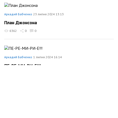
Аркадий Бабченко
23 липня 2024 13:13
План Джонсона
6362
0
0
Аркадий Бабченко
1 липня 2024 16:14
ПЕ-РЕ-МИ-РИ-Е!!!
15298
0
0
Аркадий Бабченко
23 червня 2024 15:25
В Эстонии осужден российский шпион
3827
0
0