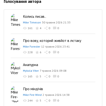
Голосування автора
Колись писав..
Mike Timeson
30 травня 2026 21:33
161
4
0
0
Про вову, которий живйот в лєтаку
Mike Forester
12 травня 2026 23:41
228
6
0
0
Анапурна
Mykola Viter
7 травня 2026 09:08
165
5
0
0
Про міндічів
Mike Fire-Wind
2 травня 2026 14:38
244
5
0
0