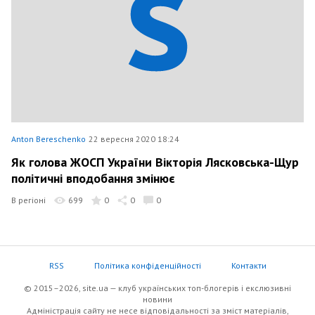
Anton Bereschenko
22 вересня 2020 18:24
Як голова ЖОСП України Вікторія Лясковська-Щур
політичні вподобання змінює
В регіоні
699
0
0
0
RSS
Політика конфіденційності
Контакти
© 2015–2026, site.ua — клуб українських топ-блогерів i екслюзивнi
новини
Адміністрація сайту не несе відповідальності за зміст матеріалів,