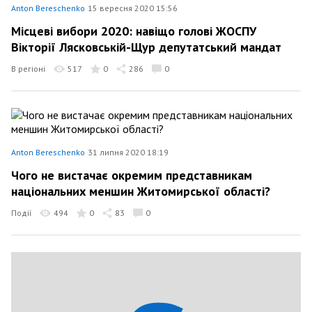
Anton Bereschenko
15 вересня 2020 15:56
Місцеві вибори 2020: навіщо голові ЖОСПУ
Вікторії Лясковській-Щур депутатський мандат
В регіоні
517
0
286
0
Anton Bereschenko
31 липня 2020 18:19
Чого не вистачає окремим представникам
національних меншин Житомирської області?
Події
494
0
83
0