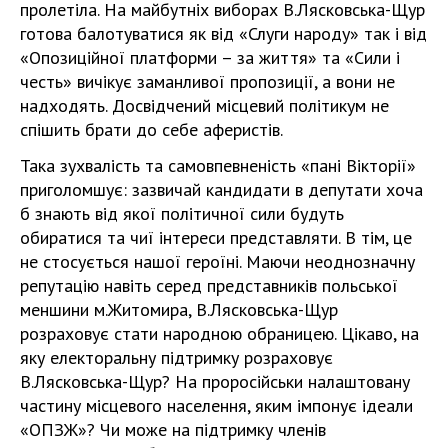
пролетіла. На майбутніх виборах В.Лясковська-Щур
готова балотуватися як від «Слуги народу» так і від
«Опозиційної платформи – за життя» та «Сили і
честь» вичікує заманливої пропозиції, а вони не
надходять. Досвідчений місцевий політикум не
спішить брати до себе аферистів.
Така зухвалість та самовпевненість «пані Вікторії»
приголомшує: зазвичай кандидати в депутати хоча
б знають від якої політичної сили будуть
обиратися та чиї інтереси представляти. В тім, це
не стосується нашої героїні. Маючи неоднозначну
репутацію навіть серед представників польської
меншини м.Житомира, В.Лясковська-Щур
розраховує стати народною обраницею. Цікаво, на
яку електоральну підтримку розраховує
В.Лясковська-Щур? На проросійськи налаштовану
частину місцевого населення, яким імпонує ідеали
«ОПЗЖ»? Чи може на підтримку членів