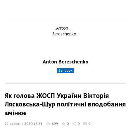
Anton Bereschenko
sandbox
Як голова ЖОСП України Вікторія
Лясковська-Щур політичні вподобання
змінює
22 вересня 2020 18:24
699
0
0
0