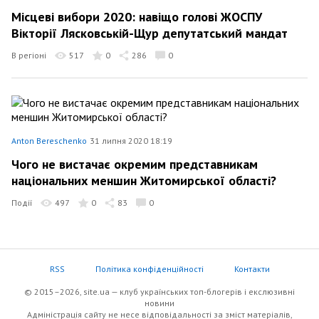
Місцеві вибори 2020: навіщо голові ЖОСПУ
Вікторії Лясковській-Щур депутатський мандат
В регіоні
517
0
286
0
Anton Bereschenko
31 липня 2020 18:19
Чого не вистачає окремим представникам
національних меншин Житомирської області?
Події
497
0
83
0
RSS
Політика конфіденційності
Контакти
© 2015–2026, site.ua — клуб українських топ-блогерів i екслюзивнi
новини
Адміністрація сайту не несе відповідальності за зміст матеріалів,