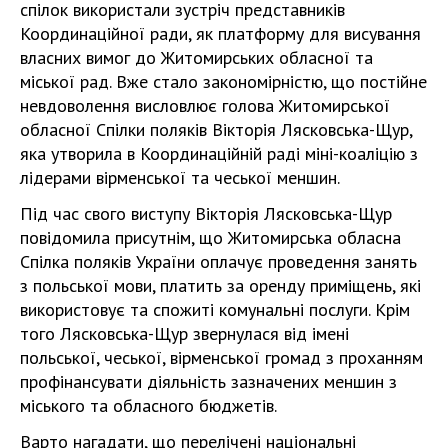
спілок використали зустріч представників
Координаційної ради, як платформу для висування
власних вимог до Житомирських обласної та
міської рад. Вже стало закономірністю, що постійне
невдоволення висловлює голова Житомирської
обласної Спілки поляків Вікторія Лясковська-Щур,
яка утворила в Координаційній раді міні-коаліцію з
лідерами вірменської та чеської меншин.
Під час свого виступу Вікторія Лясковська-Щур
повідомила присутнім, що Житомирська обласна
Спілка поляків України оплачує проведення занять
з польської мови, платить за оренду приміщень, які
використовує та спожиті комунальні послуги. Крім
того Лясковська-Щур звернулася від імені
польської, чеської, вірменської громад з проханням
профінансувати діяльність зазначених меншин з
міського та обласного бюджетів.
Варто нагадати, що перелічені національні