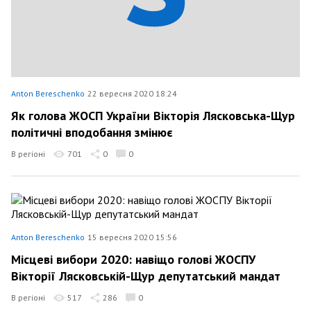
Anton Bereschenko
22 вересня 2020 18:24
Як голова ЖОСП України Вікторія Лясковська-Щур
політичні вподобання змінює
В регіоні
701
0
0
Anton Bereschenko
15 вересня 2020 15:56
Місцеві вибори 2020: навіщо голові ЖОСПУ
Вікторії Лясковській-Щур депутатський мандат
В регіоні
517
286
0