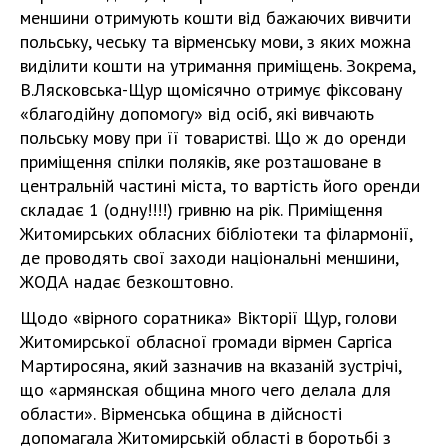
меншини отримують кошти від бажаючих вивчити
польську, чеську та вірменську мови, з яких можна
виділити кошти на утримання приміщень. Зокрема,
В.Лясковська-Щур щомісячно отримує фіксовану
«благодійну допомогу» від осіб, які вивчають
польську мову при її товаристві. Що ж до оренди
приміщення спілки поляків, яке розташоване в
центральній частині міста, то вартість його оренди
складає 1 (одну!!!!) гривню на рік. Приміщення
Житомирських обласних бібліотеки та філармонії,
де проводять свої заходи національні меншини,
ЖОДА надає безкоштовно.
Щодо «вірного соратника» Вікторії Щур, голови
Житомирської обласної громади вірмен Саргіса
Мартиросяна, який зазначив на вказаній зустрічі,
що «армянская община много чего делала для
области». Вірменська община в дійсності
допомагала Житомирській області в боротьбі з