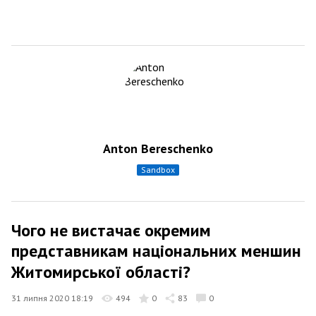
Anton Bereschenko
sandbox
Чого не вистачає окремим
представникам національних меншин
Житомирської області?
31 липня 2020 18:19
494
0
83
0