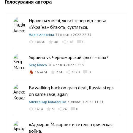
Голосування автора
Нравиться мені, як всі тепер від слова
«Україна» бігають, суєтяться.
Надія Алексіна
31 жовтня 2022 22:35
10430
48
136
0
Украина vs Черноморский флот – шах?
Serg Marco
30 жовтня 2022 13:19
163474
234
3670
0
By walking back on grain deal, Russia steps
on same rake, again
Александр Коваленко
30 жовтня 2022 11:21
1414
5
26
0
«Адмирал Макаров» и сетецентрическая
война.