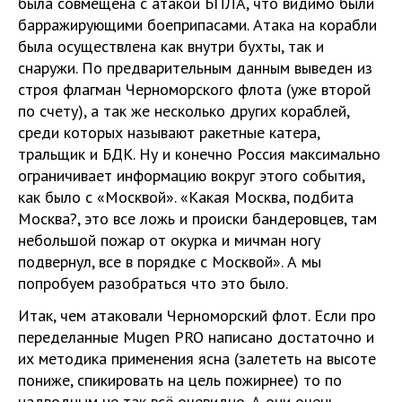
была совмещена с атакой БПЛА, что видимо были
барражирующими боеприпасами. Атака на корабли
была осуществлена как внутри бухты, так и
снаружи. По предварительным данным выведен из
строя флагман Черноморского флота (уже второй
по счету), а так же несколько других кораблей,
среди которых называют ракетные катера,
тральщик и БДК. Ну и конечно Россия максимально
ограничивает информацию вокруг этого события,
как было с «Москвой». «Какая Москва, подбита
Москва?, это все ложь и происки бандеровцев, там
небольшой пожар от окурка и мичман ногу
подвернул, все в порядке с Москвой». А мы
попробуем разобраться что это было.
Итак, чем атаковали Черноморский флот. Если про
переделанные Mugen PRO написано достаточно и
их методика применения ясна (залететь на высоте
пониже, спикировать на цель пожирнее) то по
надводным не так всё очевидно. А они очень