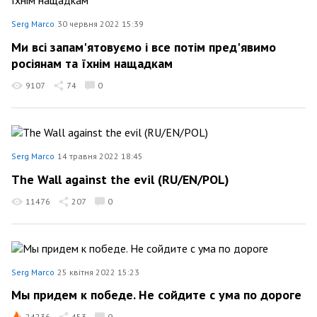
Serg Marco
30 червня 2022 15:39
Ми всі запам'ятовуємо і все потім пред'явимо
росіянам та їхнім нащадкам
9107
74
0
Serg Marco
14 травня 2022 18:45
The Wall against the evil (RU/EN/POL)
11476
207
0
Serg Marco
25 квітня 2022 15:23
Мы придем к победе. Не сойдите с ума по дороге
24236
453
0