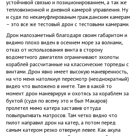
устойчивой связью и позиционированием, а так же
тепловизионной и дневной камерой управления. Ну
и судя по некамуфлированым гражданским камерам
– это все же тестовый дрон с тестовыми камерами.
Дрон малозаметный благодаря своим габаритом и
видимо плохо виден в осеннем море за волнами,
отказ от использования винта в сторону
водометного двигателя ограничивают эхолоты
кораблей рассчитанные на классические торпеды с
винтами. Дрон явно имеет высокую маневренность,
на что меня натолкнул пересмотр (неоднократный)
видео что выложено в инете. Там в какой то
момент дрон маневрируя и охотясь за кораблем за
бухтой (судя по всему это и был Макаров)
пролетел мимо катера заставив оттуда
повыпрыгивать матросов. Там четко видно что
пилот направил дрон на катер, а потом перед
самым катером резко отвернул левее. Как акула