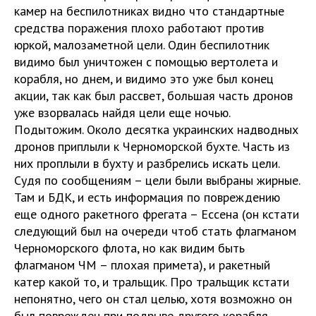
камер на беспилотниках видно что стандартные
средства поражения плохо работают против
юркой, малозаметной цели. Один беспилотник
видимо был уничтожен с помощью вертолета и
корабля, но днем, и видимо это уже был конец
акции, так как был рассвет, большая часть дронов
уже взорвалась найдя цели еще ночью.
Подытожим. Около десятка украинских надводных
дронов приплыли к Черноморской бухте. Часть из
них проплыли в бухту и разбрелись искать цели.
Судя по сообщениям – цели были выбраны жирные.
Там и БДК, и есть информация по повреждению
еще одного ракетного фрегата – Ессена (он кстати
следующий был на очереди чтоб стать флагманом
Черноморского флота, но как видим быть
флагманом ЧМ – плохая примета), и ракетный
катер какой то, и тральщик. Про тральщик кстати
непонятно, чего он стал целью, хотя возможно он
был поврежден при подрыве другого корабля,