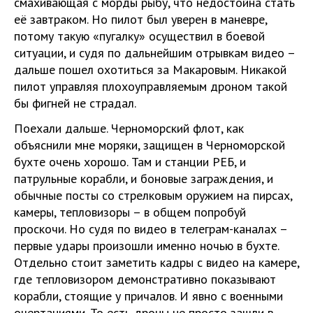
смахивающая с морды рыбу, что недостойна стать
её завтраком. Но пилот был уверен в маневре,
потому такую «пугалку» осуществил в боевой
ситуации, и судя по дальнейшим отрывкам видео –
дальше пошел охотиться за Макаровым. Никакой
пилот управляя плохоуправляемым дроном такой
бы фигней не страдал.
Поехали дальше. Черноморский флот, как
объяснили мне моряки, защищен в Черноморской
бухте очень хорошо. Там и станции РЕБ, и
патрульные корабли, и боновые заграждения, и
обычные посты со стрелковым оружием на пирсах,
камеры, тепловизоры – в общем попробуй
проскочи. Но судя по видео в телеграм-каналах –
первые удары произошли именно ночью в бухте.
Отдельно стоит заметить кадры с видео на камере,
где тепловизором демонстративно показывают
корабли, стоящие у причалов. И явно с военными
очертаниями. То есть дроны не просто зашли в