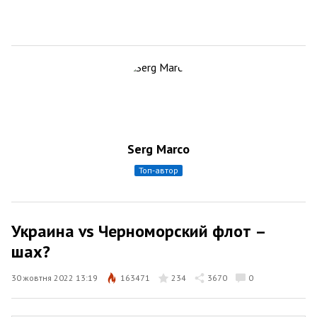
Serg Marco
топ-автор
Украина vs Черноморский флот –
шах?
30 жовтня 2022 13:19
163471
234
3670
0