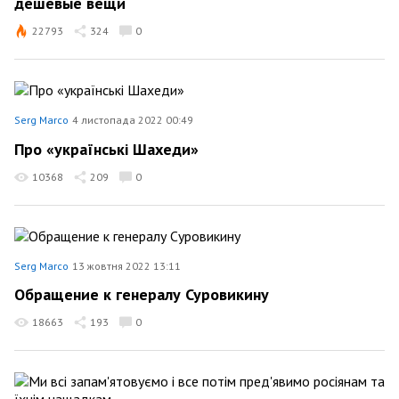
дешевые вещи
22793
324
0
Serg Marco
4 листопада 2022 00:49
Про «українські Шахеди»
10368
209
0
Serg Marco
13 жовтня 2022 13:11
Обращение к генералу Суровикину
18663
193
0