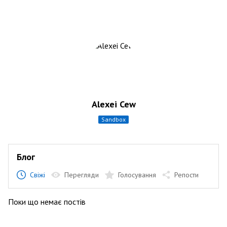
Alexei Cew
sandbox
Блог
Свіжі
Перегляди
Голосування
Репости
Поки що немає постів