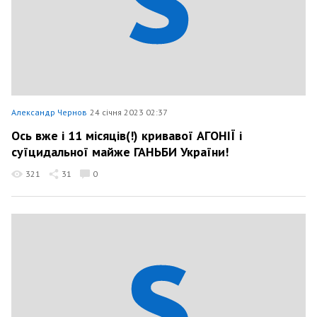
Александр Чернов
24 січня 2023 02:37
Ось вже і 11 місяців(!) кривавої АГОНІЇ і
суїцидальної майже ГАНЬБИ України!
321
31
0