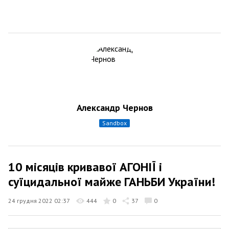
Александр Чернов
sandbox
10 місяців кривавої АГОНІЇ і
суїцидальної майже ГАНЬБИ України!
24 грудня 2022 02:37
444
0
37
0