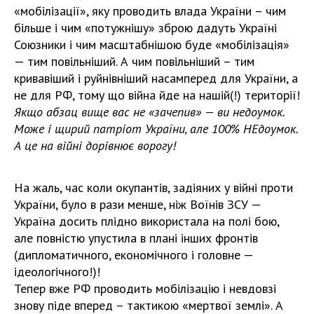
«мобілізації», яку проводить влада України – чим
більше і чим «потужнішу» зброю дадуть Україні
Союзники і чим масштабнішою буде «мобілізація»
— тим повільніший. А чим повільніший – тим
кривавіший і руйнівніший насамперед для України, а
не для РФ, тому що війна йде на нашій(!) території!
Якщо абзац вище вас не «зачепив» — ви недоумок.
Може і щирий патріот України, але 100% НЕдоумок.
А це на війні дорівнює ворогу!
На жаль, час коли окупантів, задіяних у війні проти
України, було в рази менше, ніж Воїнів ЗСУ —
Україна досить плідно використала на полі бою,
але повністю упустила в плані інших фронтів
(дипломатичного, економічного і головне —
ідеологічного!)!
Тепер вже РФ проводить мобілізацію і невдовзі
знову піде вперед – тактикою «мертвої землі». А