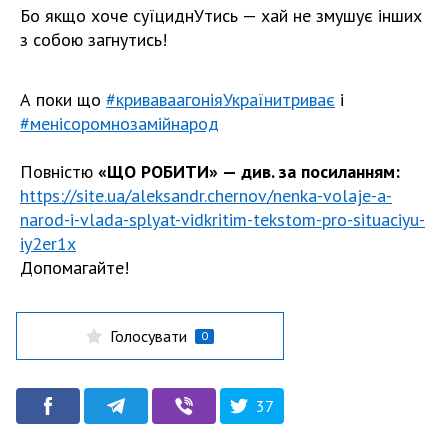
Бо якщо хоче суїциднУтись — хай не змушує інших
з собою загнутись!
А поки що
#криваваагоніяУкраїнитриває
і
#менісоромнозамійнарод
Повністю
«ЩО РОБИТИ» — див. за посиланням:
https://site.ua/aleksandr.chernov/nenka-volaje-a-
narod-i-vlada-splyat-vidkritim-tekstom-pro-situaciyu-
iy2er1x
Допомагайте!
Голосувати
0
37