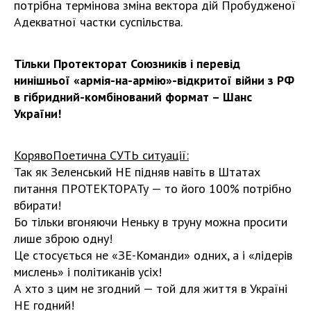
потрібна термінова зміна вектора дій Пробудженої
Адекватної частки суспільства.
Тільки Протекторат Союзників і перевід
нинішньої «армія-на-армію»-відкритої війни з РФ
в гібридний-комбінований формат – Шанс
України!
КорявоПоетична СУТЬ ситуації:
Так як Зеленський НЕ підняв навіть в Штатах
питання ПРОТЕКТОРАТу — то його 100% потрібно
вбирати!
Бо тільки вгоняючи Неньку в труну можна просити
лише зброю одну!
Це стосується не «ЗЕ-Команди» одних, а і «лідерів
мислень» і політиканів усіх!
А хто з цим не згодний — той для життя в Україні
НЕ годний!