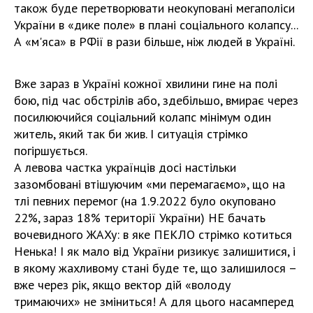
також буде перетворювати неокуповані мегаполіси
України в «дике поле» в плані соціального колапсу...
А «м'яса» в РФії в рази більше, ніж людей в Україні.
Вже зараз в Україні кожної хвилини гине на полі
бою, під час обстрілів або, здебільшо, вмирає через
посилюючийся соціальний колапс мінімум один
житель, який так би жив. І ситуація стрімко
погіршується.
А левова частка українців досі настільки
зазомбовані втішуючим «ми перемагаємо», що на
тлі певних перемог (на 1.9.2022 було окуповано
22%, зараз 18% території України) НЕ бачать
вочевидного ЖАХу: в яке ПЕКЛО стрімко котиться
Ненька! І як мало від України ризикує залишитися, і
в якому жахливому стані буде те, що залишилося –
вже через рік, якщо вектор дій «володу
тримаючих» не зміниться! А для цього насамперед