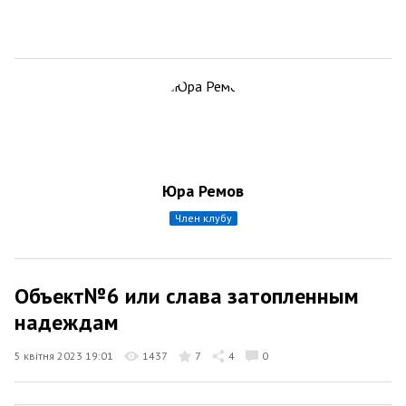
Юра Ремов
член клубу
Объект№6 или слава затопленным
надеждам
5 квітня 2023 19:01
1437
7
4
0