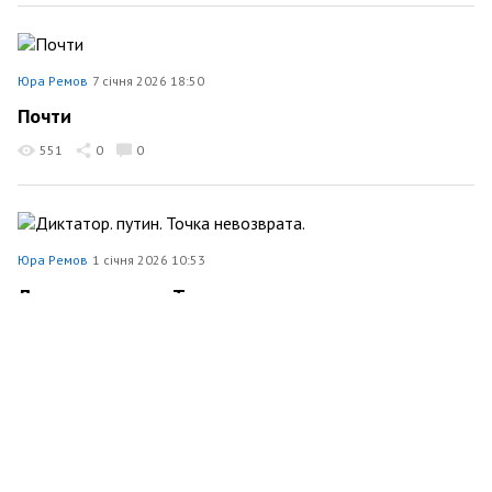
Юра Ремов
7 січня 2026 18:50
Почти
551
0
0
Юра Ремов
1 січня 2026 10:53
Диктатор. путин. Точка невозврата.
Політика
599
0
0
Юра Ремов
31 грудня 2025 14:30
З новим роком Україна !