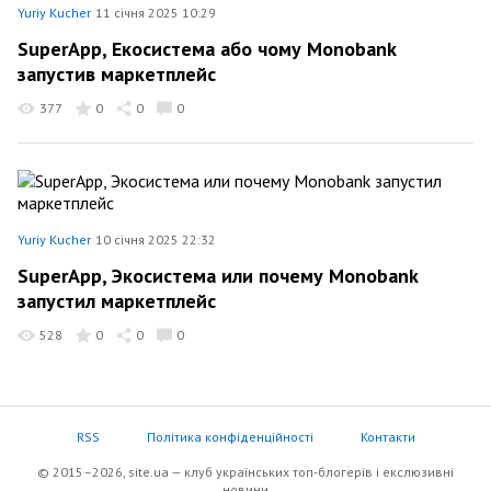
Yuriy Kucher
11 січня 2025 10:29
SuperApp, Екосистема або чому Monobank
запустив маркетплейс
377
0
0
0
Yuriy Kucher
10 січня 2025 22:32
SuperApp, Экосистема или почему Monobank
запустил маркетплейс
528
0
0
0
RSS
Політика конфіденційності
Контакти
© 2015–2026, site.ua — клуб українських топ-блогерів i екслюзивнi
новини