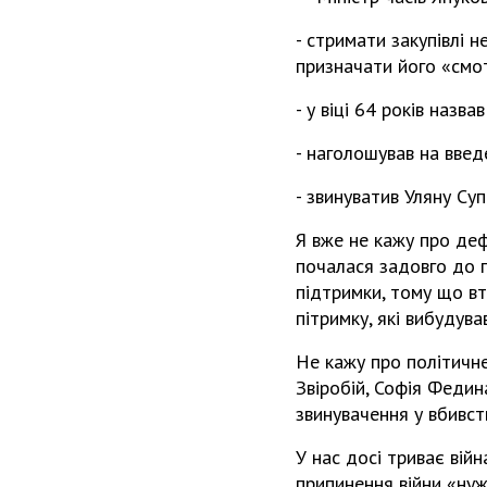
- стримати закупівлі 
призначати його «смо
- у віці 64 років назв
- наголошував на введ
- звинуватив Уляну Суп
Я вже не кажу про деф
почалася задовго до п
підтримки, тому що вт
пітримку, які вибудува
Не кажу про політичн
Звіробій, Софія Федин
звинувачення у вбивс
У нас досі триває війн
припинення війни «нуж