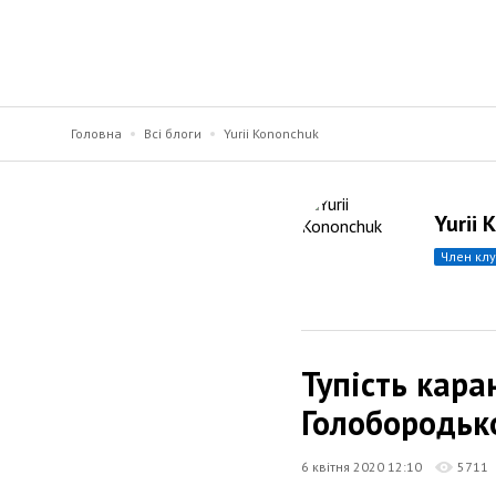
Головна
Всі блоги
Yurii Kononchuk
Yurii 
член кл
Тупість кара
Голобородьк
6 квітня 2020 12:10
5711