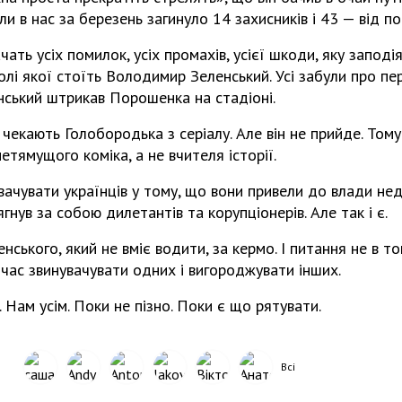
ли в нас за березень загинуло 14 захисників і 43 — від п
чать усіх помилок, усіх промахів, усієї шкоди, яку запод
олі якої стоїть Володимир Зеленський. Усі забули про пе
нський штрикав Порошенка на стадіоні.
і чекають Голобородька з серіалу. Але він не прийде. Том
тямущого коміка, а не вчителя історії.
увачувати українців у тому, що вони привели до влади не
ягнув за собою дилетантів та корупціонерів. Але так і є.
нського, який не вміє водити, за кермо. І питання не в т
 час звинувачувати одних і вигороджувати інших.
 Нам усім. Поки не пізно. Поки є що рятувати.
Всі