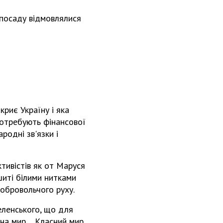
 посаду відмовлялися
криє Україну і яка
 потребують фінансової
родні зв'язки і
тивістів як от Маруся
шиті білими нитками
обровольчого руху.
Зеленського, що для
тіна мир… Класний мир