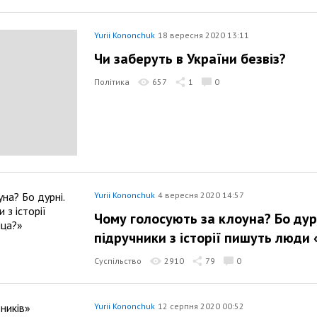
Yurii Kononchuk
18 вересня 2020 13:11
Чи заберуть в України безвіз?
Політика
657
1
0
Yurii Kononchuk
4 вересня 2020 14:57
Чому голосують за клоуна? Бо дурн
підручники з історії пишуть люди 
Суспільство
2910
79
0
Yurii Kononchuk
12 серпня 2020 00:52