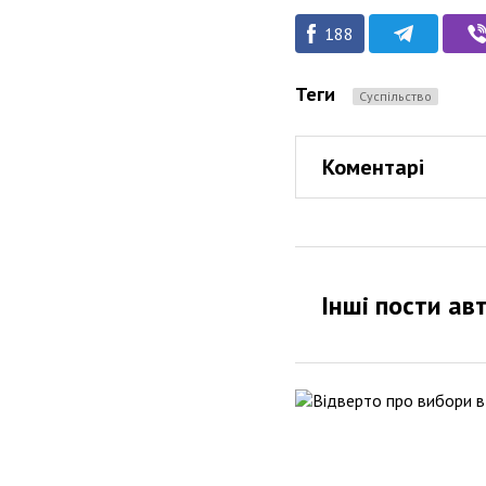
188
Теги
Суспільство
Коментарі
Інші пости ав