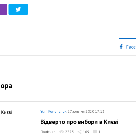
Face
тора
Yurii Kononchuk
27 жовтня 2020 17:13
Відверто про вибори в Києві
Політика
2273
169
1