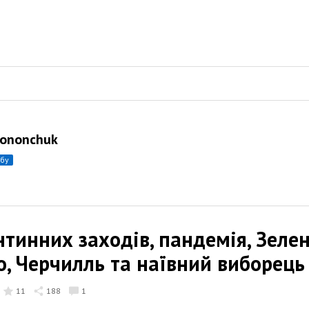
Kononchuk
убу
нтинних заходів, пандемія, Зелен
о, Черчилль та наївний виборець
11
188
1