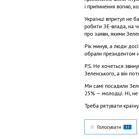
і припинення вогню, ко
Українці впритул не ба
робити ЗЕ-влада, на ч
про заяви, якими Зеле
Рік минув, а люди дос
обрали президентом не
P.S. Не хочеться звин
Зеленського, а він пот
Ми самі посадили Зеле
25% — молодці. Ні, не
Треба рятувати країну.
Голосувати
11