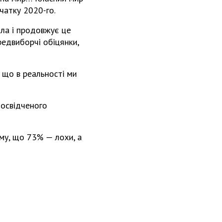
очатку 2020-го.
іяла і продовжує це
редвиборчі обіцянки,
у що в реальності ми
досвідченого
ому, що 73% — лохи, а