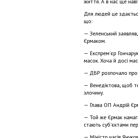
життя. А в нас ще наві
Для людей це здається
що:
— Зеленський заявляв, 
Єрмаком.
— Експрем'єр Гончару
масок. Хоча й досі ма
— ДБР розпочало прот
— Венедіктова, щоб то
злочину.
— Глава ОП Андрій Єр
— Той же Єрмак намаг
стають суб'єктами пер
— Міністр часів Януко