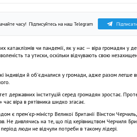
ачайте часу!
Підписуйтесь на наш Telegram
Підписат
них катаклізмів чи пандемії, як у нас — віра громадян у 
оленість та утиски, оскільки відчувають свою незахищеніс
і індивіди й об'єдналися у громади, адже разом легше 
ого.
тет державних інституцій серед громадян зростає. Проте
» час віра в рятівника шидко згасає.
ом є прем'єр-міністр Великої Британії Вінстон Черчиль, 
ав. Не дивлячись на те, що під керівництвом Черчиля Бр
 період люди не відчули потреби в такому лідері.