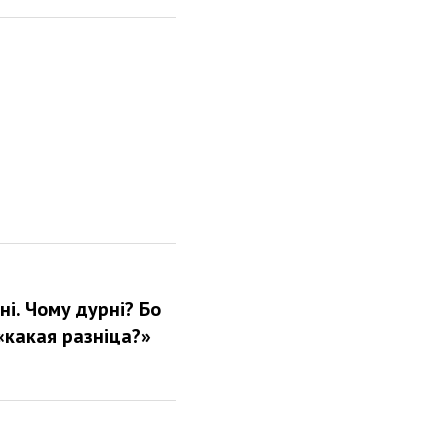
і. Чому дурні? Бо
«какая разніца?»