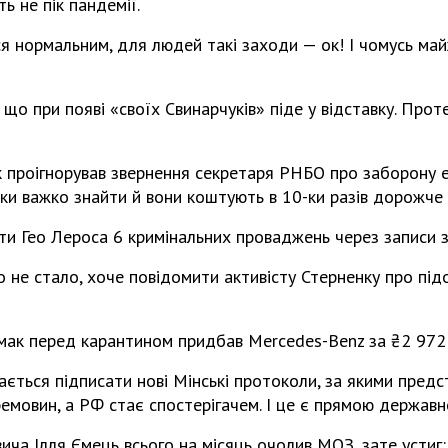
ть не пік пандемії.
 нормальним, для людей такі заходи — ок! І чомусь май
що при появі «своїх Свинарчуків» піде у відставку. Проте
к проігнорував звернення секретаря РНБО про заборону 
ски важко знайти й вони коштують в 10-ки разів дорожче 
и Гео Лероса 6 кримінальних проваджень через записи 
 не стало, хоче повідомити активісту Стерненку про підо
мак перед карантином придбав Mercedes-Benz за ₴2 972
ається підписати нові Мінські протоколи, за якими пред
емовин, а РФ стає спостерігачем. І це є прямою держав
вича Ілля Ємець всього на місяць очолив МОЗ, зате устиг: