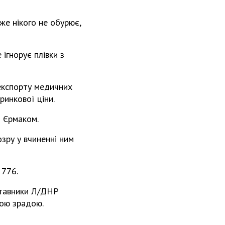
же нікого не обурює,
 ігнорує плівки з
експорту медичних
ринкової ціни.
з Єрмаком.
зру у вчиненні ним
 776.
ставники Л/ДНР
ною зрадою.