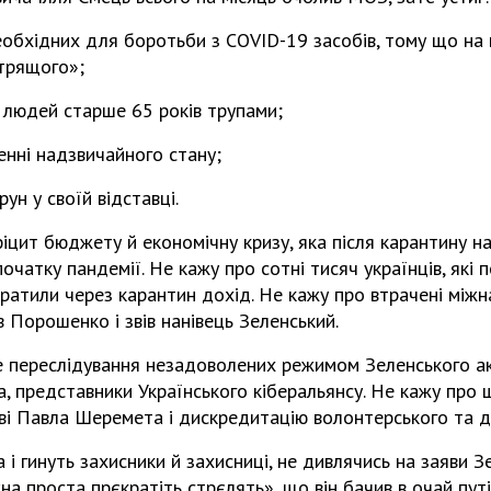
необхідних для боротьби з COVID-19 засобів, тому що на
трящого»;
ав людей старше 65 років трупами;
енні надзвичайного стану;
рун у своїй відставці.
іцит бюджету й економічну кризу, яка після карантину на
очатку пандемії. Не кажу про сотні тисяч українців, які
ратили через карантин дохід. Не кажу про втрачені міжна
в Порошенко і звів нанівець Зеленський.
е переслідування незадоволених режимом Зеленського ак
а, представники Українського кіберальянсу. Не кажу про 
тві Павла Шеремета і дискредитацію волонтерського та д
а і гинуть захисники й захисниці, не дивлячись на заяви 
на проста прєкратіть стрєлять», що він бачив в очай пу