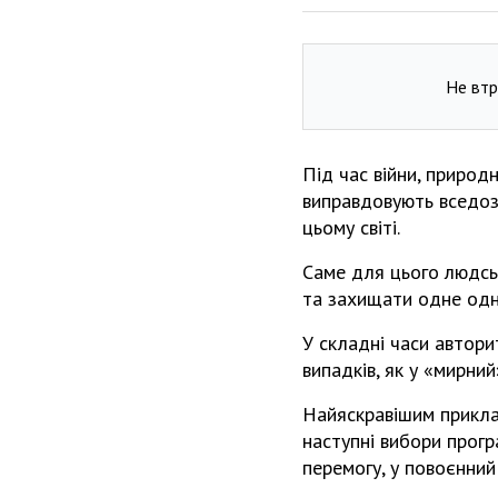
Не втр
Під час війни, природ
виправдовують вседозв
цьому світі.
Саме для цього людськ
та захищати одне одн
У складні часи автори
випадків, як у «мирний
Найяскравішим приклад
наступні вибори прогр
перемогу, у повоєнний