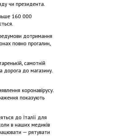
яду чи президента.
ільше 160 000
ться.
ередумови дотримання
конах повно прогалин,
аренькій, самотній
а дорога до магазину.
иявлення коронавірусу.
араження показують
яться до Італії для
коли в наших медиків
працювати — рятувати