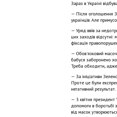
Зараз в Україні відбу
— Після оголошення З
українців. Але приму
— Уряд ввів за недот
цих заходів відсутні: 
фіксація правопорушен
— Обов'язковий масочн
бабуся заборонено ход
Треба обходити, адже 
— За ініціативи Зелен
Проте це були експрес
негативний результат.
— 3 квітня президент У
допомоги в боротьбі з
від масок утворюються