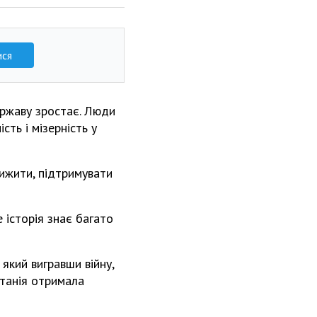
ися
державу зростає. Люди
ть і мізерність у
вижити, підтримувати
 історія знає багато
який вигравши війну,
итанія отримала