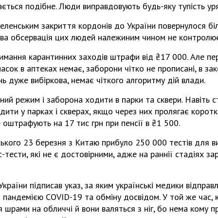
вається подібне. Люди виправдовують будь-яку тупість ур
еленським закриття кордонів до України повернулося б
сова обсервація цих людей належиним чином не контролює
римання карантинних заходів штрафи від ₴17 000. Але п
масок в аптеках немає, заборони чітко не прописані, в за
ь дуже вибіркова, немає чіткого алгоритму дій влади.
ий режим і заборона ходити в парки та сквери. Навіть ст
ити у парках і скверах, якщо через них пролягає коротк
оштрафують на 17 тис грн при пенсії в ₴1 500.
ського 23 березня з Китаю прибуло 250 000 тестів для в
-тести, які не є достовірними, адже на раннії стадіях з
країни підписав указ, за яким українські медики відправл
 пандемією COVID-19 та обміну досвідом. У той же час, 
 шрами на обличчі й вони валяться з ніг, бо нема кому 