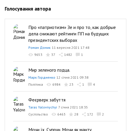
Голосування автора
Про «патриотизм» Зе и про то, как добрые
дела снижают рейтинги ПП на будущих
президентских выборах
Роман Доник
11 вересня 2021 17:48
9653
37
1482
1
Мир зеленого пздца.
Марк Гордиенко
12 січня 2021 09:38
Політика
6984
23
1
4
Феєрверк забуття
Taras Yalovnychyi
7 січня 2021 18:35
Суспільство
6463
28
172
2
Мочи їх, Супрун. Мочи як манту