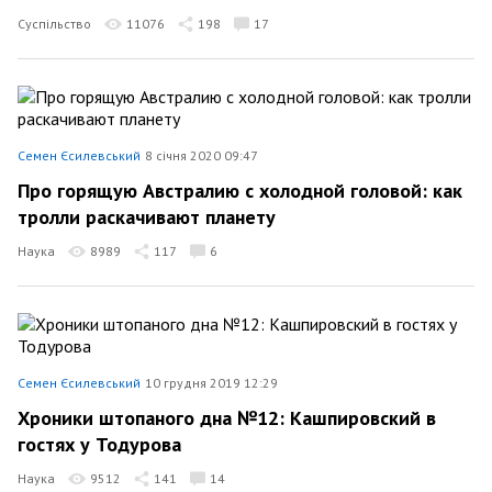
Суспільство
11076
198
17
Семен Єсилевський
8 січня 2020 09:47
Про горящую Австралию с холодной головой: как
тролли раскачивают планету
Наука
8989
117
6
Семен Єсилевський
10 грудня 2019 12:29
Хроники штопаного дна №12: Кашпировский в
гостях у Тодурова
Наука
9512
141
14