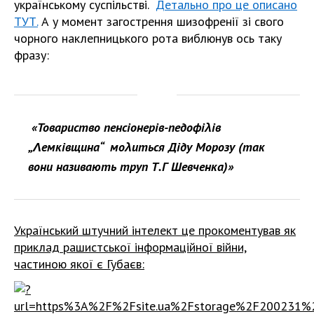
українському суспільстві.
Детально про це описано
ТУТ.
А у момент загострення шизофренії зі свого
чорного наклепницького рота виблюнув ось таку
фразу:
«Товариство пенсіонерів-педофіλів
„Λемківщина“ моλиться Діду Морозу (так
вони називають труп Т.Г Шевченка)»
Український штучний інтелект це прокоментував як
приклад рашистської інформаційної війни,
частиною якої є Губаєв: