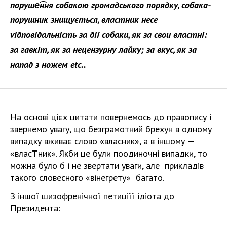
поруше͡ння собакою громадського порядку, собака-
порушник знищується, властник несе
viдповідальність за дії собаки, як за свои властні:
за гавкіт, як за нецензурну лайку; за вкус, як за
напад з ножем etc..
На основі цієх цитати повернемось до правопису і
звернемо увагу, що безграмотний брехун в одному
випадку вживає слово «власник», а в іншому —
«влас
Т
ник». Якби це були поодиночні випадки, то
можна було б і не звертати уваги, але прикладів
такого словесного «вінегрету» багато.
З іншої шизофренічної петиціїї ідіота до
Президента: