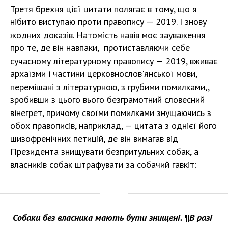
Третя брехня цієї цитати полягає в тому, що я
нібито виступаю проти правопису — 2019. І знову
жодних доказів. Натомість навів моє зауваження
про те, де він навпаки, протиставляючи себе
сучасному літературному правопису — 2019, вживає
архаїзми і частини церковнослов'янської мови,
перемішані з літературною, з грубими помилками,,
зробивши з цього вього безграмотний словесний
вінегрет, причому своїми помилками знущаючись з
обох правописів, наприклад, — цитата з однієї його
шизофренічних петицій, де він вимагав від
Президента знищувати безпритульних собак, а
власників собак штрафувати за собачий гавкіт:
Собаки без власника мають бути знищені. ¶В разі