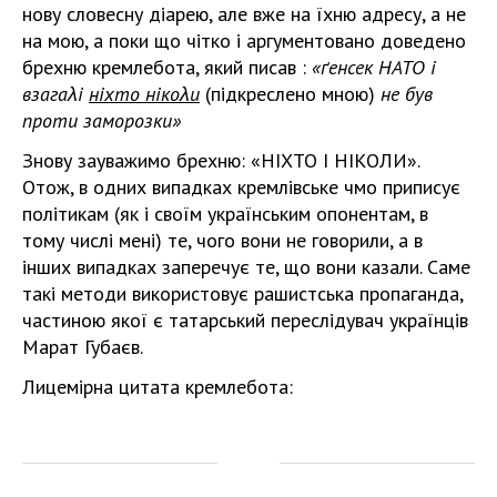
нову словесну діарею, але вже на їхню адресу, а не
на мою, а поки що чітко і аргументовано доведено
брехню кремлебота, який писав :
«ґенсек НАТО і
взагаλі
ніхто нікоλи
(підкреслено мною)
не був
проти заморозки»
Знову зауважимо брехню: «НІХТО І НІКОЛИ».
Отож, в одних випадках кремлівське чмо приписує
політикам (як і своїм українським опонентам, в
тому числі мені) те, чого вони не говорили, а в
інших випадках заперечує те, що вони казали. Саме
такі методи використовує рашистська пропаганда,
частиною якої є татарський переслідувач українців
Марат Губаєв.
Лицемірна цитата кремлебота: