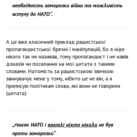
необхідність заморозки війни та можλивість
вступу до НАТО“.
А це вже класичний приклад рашистської
пропагандистської брехні і маніпуляцій, бо я ніде
нікого так не називав, тому пропагандист і не навів
доказів чи посилання на мої цитати з такими
словами. Натомість за рашистською звичкою
звинувачує мене у тому, нібито це не він, а я
приписую політикам слова, які вони не говорили
(цитата):
„ґенсек НАТО і
взагаλі ніхто нікоλи
не був
проти заморозки“
.