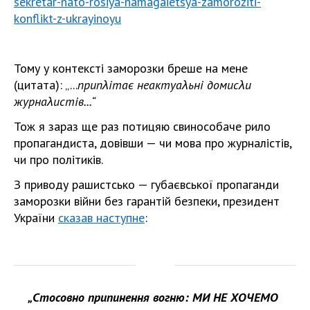
sekretar-nato-rosiya-namagaietsya-zamoroziti-
konflikt-z-ukrayinoyu
Тому у контексті заморозки бреше на мене
(цитата): „...
припλітає неактуаλьні домисλи
журнаλистів...“
Тож я зараз ще раз потицяю свинособаче рило
пропагандиста, довівши — чи мова про журналістів,
чи про політиків.
З приводу рашистсько — губаєвської пропаганди
заморозки війни без гарантій безпеки, президент
України
сказав наступне
:
„Стосовно припинення вогню: МИ НЕ ХОЧЕМО