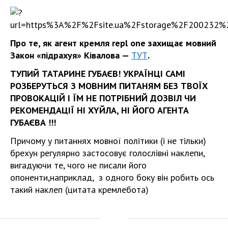
Про те, як агент кремля repl one захищає мовний
Закон «підрахуя» Ківалова —
ТУТ
.
ТУПИЙ ТАТАРИНЕ ГУБАЄВ! УКРАЇНЦІ САМІ
РОЗБЕРУТЬСЯ З МОВНИМ ПИТАНЯМ БЕЗ ТВОЇХ
ПРОВОКАЦІЙ І ЇМ НЕ ПОТРІБНИЙ ДОЗВІЛ ЧИ
РЕКОМЕНДАЦІЇ НІ ХYЙЛА, НІ ЙОГО АГЕНТА
ГУБАЄВА !!!
Причому у питаннях мовної політики (і не тільки)
брехун регулярно застосовує голослівні наклепи,
вигадуючи те, чого не писали його
опоненти,наприклад, з одного боку він робить ось
такий наклеп (цитата кремлебота)