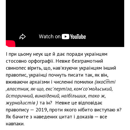
І при цьому неук ще й дає поради українцям
стосовно орфографії. Невже безграмотний
свинопес вірить, що, нав'язуючи українцям інший
правопис, українці почнуть писати так, як він,
вживаючи архаїзми і численні помилки
(якос͡тті
,властник, як-що, екс'пертіза,
ком'со'моλьський,
йсторичний,
винаідений, наібільших, тако ж,
журнаλистів
)
та ін? Невже це відповідає
правопису — 2019, проти якого нібито виступаю я?
Як бачите з наведених цитат і доказів — все
навпаки.