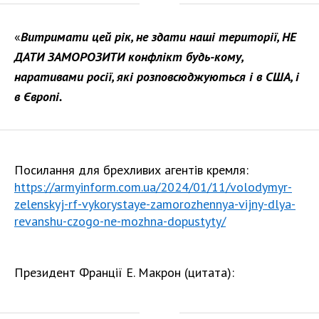
«
Витримати цей рік, не здати наші території, НЕ
ДАТИ ЗАМОРОЗИТИ конфлікт будь-кому,
наративами росії, які розповсюджуються і в США, і
в Європі.
Посилання для брехливих агентів кремля:
https://armyinform.com.ua/2024/01/11/volodymyr-
zelenskyj-rf-vykorystaye-zamorozhennya-vijny-dlya-
revanshu-czogo-ne-mozhna-dopustyty/
Президент Франції Е. Макрон (цитата):