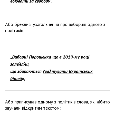
воювати за свободу“.
Або брехливі узагальнення про виборців одного з
політиків:
„Виборці Порошенка ще в 2019-му році
заявλяλи
,
що збираються
ґваλтувати Вкраїнських
дітей
«;
Або приписував одному з політиків слова, які нібито
звучали відкритим текстом: