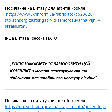
Посилання на цитату для агентів кремля:
https://www.ukrinform.ua/rubric-ato/3629628-
stoltenberg-zasterigae-vid-zamorozuvanna-vijni-v-
ukraini.html
Інша цитата Генсека НАТО:
„РОСІЯ НАМАГАЄТЬСЯ ЗАМОРОЗИТИ ЦЕЙ
КОНФЛІКТ з метою перегрупування та
здійснення масштабнішого наступу пізніше“.
Посилання на цитату для агентів кремля: :
https://old.sed-rada.gov.ua/ukrayina-nato/generalniy-