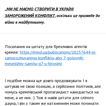
„
МИ НЕ МАЄМО СТВОРИТИ В УКРАЇНІ
ЗАМОРОЖЕНИЙ КОНФЛІКТ
, оскільки це призведе до
війни в майбутньому.
Посилання на цитату для брехливих агентів
кремля:
https://mind.ua/publications/20257644-ni-
zamorozhuvannyu-konfliktu-abo-7-golovnih-
mesedzhiv-samitu-g7-u-hirosimi
І подібне можна ще довго продовжувати. І я
цитував не свою позицію, а серйозних політиків, але
чомусь кремлівський пропагандист накидається на
мене, а не них. :) Тож я навів цитати для сліпого
дауна, і він з таким же натхненням може починати