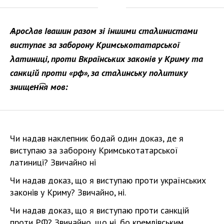
Ѧросλав Івашин разом зі іншими стаλинистами
виступає за заборону Кримськотатарської
λатиниці, проти Вкраїнських законів у Криму та
санкцій проти «рф», за стаλинську поλитику
знищен͡ня мов:
Чи надав наклепник бодай один доказ, де я
виступаю за заборону Кримськотатарської
латиниці? Звичайно ні
Чи надав доказ, що я виступаю проти українських
законів у Криму? Звичайно, ні.
Чи надав доказ, що я виступаю проти санкцій
проти РФ? Звичайно, що ні, бо кремлівським