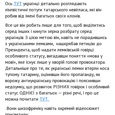
Ось
ТУТ
українці детально розглядають
лінгвістичні потуги татарського невігласа, які він
робив від імені багатьох своїх клонів.
Все це він робить лише для того, щоб виділитись
серед інших і кинути зерна розбрату серед
українців. З цією метою він, навіть не порадившись
з українськими лемками, нашкрябав петицію до
Президента, щоб надати лемківській говірці
особливого статусу, вигадавши поняття «мова у
мові», яке існує лише у хворій голові провокатора.
Детальніше про те, як українські лемки втерли носа
тупому татарину, оцінивши його пропаганду, як
ворожу антиукраїнську провокацію і пояснивши
недоумку, що розвиток РІЗНИХ говірок і особливий
статус ОДНІЄЇ з багатьох — різні речі, і про це
можна почитати
ТУТ.
Вони шизофреніку навіть окремий відеосюжет
присвятили: