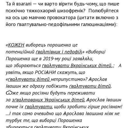
Та й взагалі — чи варто вірити будь-чому, що пише
психічно тяжкохаорий шизофренік? Полюбуйтеся
на ось цю маячню провокатора (цитати включно з
його ґвалтувально-педофільними галюцинаціями):
«
КОЖЕН
виборець порошенка це
потенційний
ґваλтівник і педофіλ
»
«Виборці
Порошенка ще в 2019-му році заявλяλи,
що збираються
ґваλтувати Вкраїнських дітей
„;
А
уявіть, якщо РОСІѦНИ скажуть, що
«
ґваλтувати дітей
неприпустимо»? Ѧросλав
Івашин же одразу побіжить
ґваλтувати дітей
.
Ѿже якщо росіяни будуть переживати
за
зґваλтованих Українських дітей
, Ѧросλав Івашин
почне їх
ґваλтувати
, щоби зробити гірше росіянам!
...І так само очевидно що Ѧросλава Івашина ніяк не
турбує те, що виборці Порошенка
збираються
ґваλтувати Вкраїнських