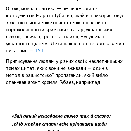
Отож, мовна політика — це лише один з
інструментів Марата Губаєва, який він використовує
з метою сіяння міжетнічної і міжконфесійної
ворожнечі проти кримських татар, українських
лемків, галичан, греко-католиків, мусульман і
українців в цілому. Детальніше про це з доказами і
цитатами —
ТУТ
.
Приписування людям у різних своїх наклепницьких
темах цитат, яких вони не вживали — один з
методів рашистської пропаганди, який вміло
опанував агент кремля Губаєв, наприклад:
«Заλужний нещодавно прямо так й сказав:
„сλід мовλяв стати всім кріпаками щоби