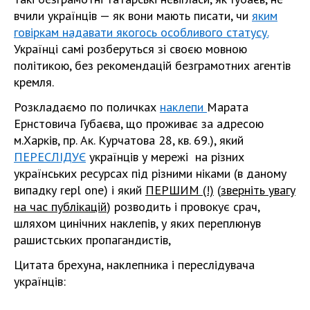
вчили українців — як вони мають писати, чи
яким
говіркам надавати якогось особливого статусу.
Українці самі розберуться зі своєю мовною
політикою, без рекомендацій безграмотних агентів
кремля.
Розкладаємо по поличках
наклепи
Марата
Ернстовича Губаєва, що проживає за адресою
м.Харків, пр. Ак. Курчатова 28, кв. 69.), який
ПЕРЕСЛІДУЄ
українців у мережі на різних
українських ресурсах під різними ніками (в даному
випадку repl one) і який
ПЕРШИМ (!)
(
зверніть увагу
на час публікацій
) розводить і провокує срач,
шляхом цинічних наклепів, у яких переплюнув
рашистських пропагандистів,
Цитата брехуна, наклепника і переслідувача
українців: