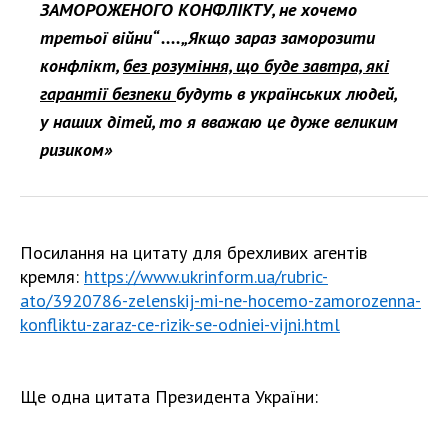
ЗАМОРОЖЕНОГО КОНФЛІКТУ, не хочемо
третьої війни“ ....„Якщо зараз заморозити
конфлікт,
без розуміння, що буде завтра, які
гарантії безпеки
будуть в українських людей,
у наших дітей, то я вважаю це дуже великим
ризиком»
Посилання на цитату для брехливих агентів
кремля:
https://www.ukrinform.ua/rubric-
ato/3920786-zelenskij-mi-ne-hocemo-zamorozenna-
konfliktu-zaraz-ce-rizik-se-odniei-vijni.html
Ще одна цитата Президента України: