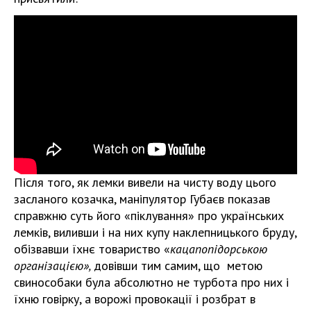
Після того, як лемки вивели на чисту воду цього
засланого козачка, маніпулятор Губаєв показав
справжню суть його «піклування» про українських
лемків, виливши і на них купу наклепницького бруду,
обізвавши їхнє товариство «
кацапопідорською
організацією»,
довівши тим самим, що метою
свинособаки була абсолютно не турбота про них і
їхню говірку, а ворожі провокації і розбрат в