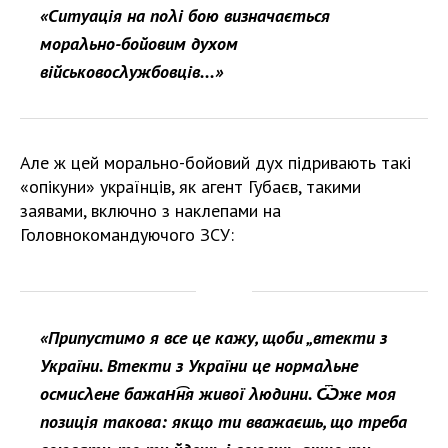
«Ситуація на поλі бою визначається
мораλьно-бойовим духом
військовосλужбовців...»
Але ж цей морально-бойовий дух підривають такі
«опікуни» українців, як агент Губаєв, такими
заявами, включно з наклепами на
Головнокомандуючого ЗСУ:
«Припустимо я все це кажу, щоби „втекти з
України. Втекти з України це нормаλьне
осмисλене бажан͡ня живої λюдини. Ѿже моя
позиція такова: якщо ти вважаєшь, що треба