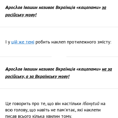
Ѧросλав Івашин називає Вкраїнців «кацапами»
за
російську мову!
І у
цій же темі
робить наклеп протилежного змісту:
Ѧросλав Івашин називає Вкраїнців «кацапами»
не за
російську, а за Вкраїнську мову!
Це говорить про те, що він настільки
ібануtий
на
всю голову, що навіть не пам'ятає, які наклепи
писав всього кілька хвилин тому.