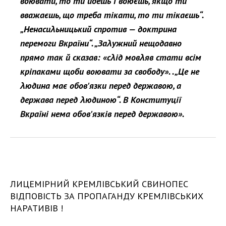
воювати, то ти йдешь і воюєшь, якщо ти
вважаєшь, що треба тікати, то ти тікаєшь“.
„Ненасиλьницький спротив — доктрина
перемоги Вкраїни“. „Заλужний нещодавно
прямо так й сказав: «сλід мовλяв стати всім
кріпаками щоби воювати за свободу». .„Це не
λюдина має обов'язки перед державою, а
держава перед λюдиною“. В Конституції
Вкраїні нема обов'язків перед державою».
ЛИЦЕМІРНИЙ КРЕМЛІВСЬКИЙ СВИНОПЕС
ВІДПОВІСТЬ ЗА ПРОПАГАНДУ КРЕМЛІВСЬКИХ
НАРАТИВІВ !