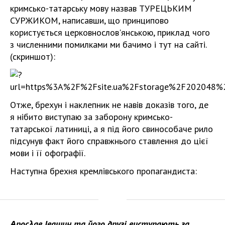
кримсько-татарську мову назвав ТУРЕЦЬКИМ
СУРЖИКОМ, написавши, що принципово
користується церковнослов'янською, приклад чого
з численними помилками ми бачимо і тут на сайті.
(скриншот):
Отже, брехун і наклепник не навів доказів того, де
я нібито виступаю за заборону кримсько-
татарської латиниці, а я під його свинособаче рило
підсунув факт його справжнього ставлення до цієї
мови і її офографії.
Наступна брехня кремлівського пропагандиста:
Ѧросλав Івашин та його друзі виступають за