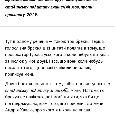
стаλинську поλитику знищен͡ня мов, проти
правопису-2019.
Тут в одному реченні — також три брехні. Перша
голослівна брехня цієї цитати полягає в тому, що
провокатор Губаєв усіх, кого я коли небудь цитував,
зачислює у мої друзі, і все, що вони коли-небудь
писали з того, що я навіть ніколи не бачив,
приписує мені.
Друга брехня полягає в тому, нібито я виступаю «
за
стаλинську поλитику знищен͡ня мов».
Натомість
брехун не навів жодної моєї цитати, яка би це
підтверджувала, крім того, що причепив до мене
Андрія Хвилю, про якого я ніколи не писав.