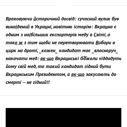
Враховуючи
й
сторичний досвід: сучасний вулик був
вина
і
дений в Укра
и
ні, новітню історію: Вкра
и
на є
одним з на
і
більших експортерів меду в
С
віті, а
так
о ж
з тим щоби не перетворювати
В
ибори в
цирк на дроті, _кожен_ кандидат має _власноруч_
накачати мед:
як-що
Вкра
и
нські б͡джоли viддадуть
йому свій мед, то такий кандидат гідний бути
Вкра
и
нським Президентом, а
як-що
закусають до
смерті -- не гідний!!