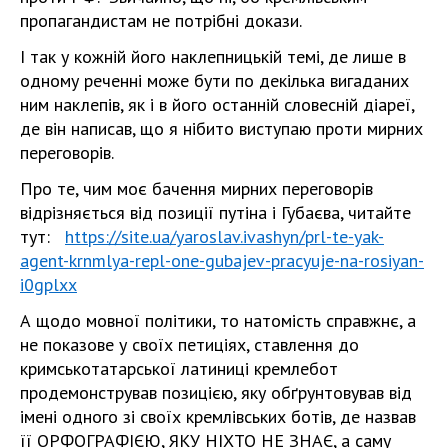
пропагандистам не потрібні докази.
І так у кожній його наклепницькій темі, де лише в
одному реченні може бути по декілька вигаданих
ним наклепів, як і в його останній словесній діареї,
де він написав, що я нібито виступаю проти мирних
переговорів.
Про те, чим моє бачення мирних переговорів
відрізняється від позиції путіна і Губаєва, читайте
тут:
https://site.ua/yaroslav.ivashyn/prl-te-yak-
agent-krnmlya-repl-one-gubajev-pracyuje-na-rosiyan-
i0gplxx
А щодо мовної політики, то натомість справжнє, а
не показове у своїх петиціях, ставлення до
кримськотатарської латиниці кремлебот
продемонстрував позицією, яку обґрунтовував від
імені одного зі своїх кремлівських ботів, де назвав
її ОРФОГРАФІЄЮ, ЯКУ НІХТО НЕ ЗНАЄ, а саму