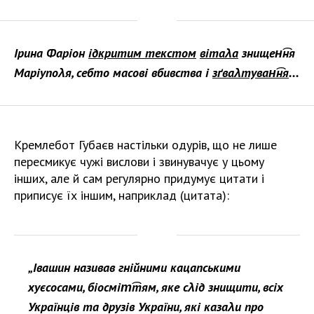
Ірина Фаріон
ѵідкритим текстом
вітаλа
знищен͡ня
Маріупоλя, себто масові вбивства і
зґваλтуван͡ня
...
Кремлебот Губаєв настільки одурів, що не лише
пересмикує чужі вислови і звинувачує у цьому
інших, але й сам регулярно придумує цитати і
приписує їх іншим, наприклад (цитата):
„Івашин називав гнійними кацапськими
хуєсосами, біосміт͡тям, яке сλід знищити, всіх
Українців та друзів України, які казаλи про