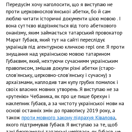
Передусім хочу наголосити, що я виступаю не
проти церковнослов'янської абетки, бо й сам
люблю читати історичні документи цією мовою . І
вона суттєво відрізняється від того абеткового
онанізму, яким займається татарський провокатор
Марат Губаєв, який тут на сайті переслідує
українців під агентурною кличкою repl one. Я проти
знущання над українською мовою татарином
Губаєвим, який, нехтуючи сучаснимм українським
правописом, змішав докупи різні абетки (старо-
слов'янську, церковно-слов'янську і сучасну) з
архаїзмами, наплодив там купу грубих помилок і
своїх власних мовних утворень. Я виступаю не за
«рутенію» Чебаника, як про це пише брехун і
наклепник Губаєв, а за чистоту української мови на
основі останніх змін до правопису 2019 року, а
також
проти мовного закону підрахуя Ківалова
,
якого підтримував Губаєв. Я виступаю за те, щоб
такі безграмотні татарські невігласи, як Губаєв, не