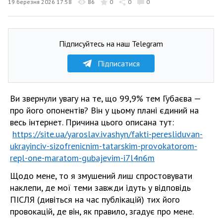
19 березня 2026 17:58
86
0
0
0
Підписуйтесь на наш Telegram
Підписатися
Ви звернули увагу на те, що 99,9% тем Губаєва —
про його опонентів? Він у цьому плані єдиний на
весь інтернет. Причина цього описана тут:
https://site.ua/yaroslav.ivashyn/fakti-peresliduvan-
ukrayinciv-sizofrenicnim-tatarskim-provokatorom-
repl-one-maratom-gubajevim-i7l4n6m
Щодо мене, то я змушений лиш спростовувати
наклепи, де мої теми завжди ідуть у відповідь
ПІСЛЯ (дивіться на час публікацій) тих його
провокацій, де він, як правило, згадує про мене.