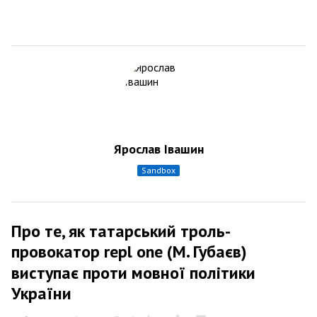
Ярослав Івашин
sandbox
Про те, як татарський троль-
провокатор repl one (М. Губаєв)
виступає проти мовної політики
України