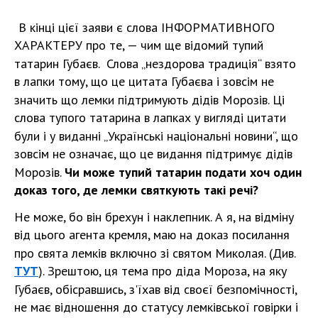
В кінці цієї заяви є слова ІНФОРМАТИВНОГО
ХАРАКТЕРУ про те, — чим ще відомий тупий
татарин Губаєв. Слова „нездорова традиція“ взято
в лапки тому, що це цитата Губаєва і зовсім не
значить що лемки підтримують дідів Морозів. Ці
слова тупого татарина в лапках у вигляді цитати
були і у виданні „Українські національні новини“, що
зовсім не означає, що це видання підтримує дідів
Морозів.
Чи може тупий татарин подати хоч один
доказ того, де лемки святкують такі речі?
Не може, бо він брехун і наклепник. А я, на відміну
від цього агента кремля, маю на доказ посилання
про свята лемків включно зі святом Миколая. (Див.
ТУТ
). Зрештою, ця тема про діда Мороза, на яку
Губаєв, обісравшись, з'їхав від своєї безпомічності,
не має відношення до статусу лемківської говірки і