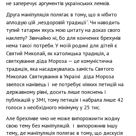
не заперечує аргументів українських лемків.
Друга маніпуляція полягає в тому, що я нібито
аплодую цій „нездоровій традиції“. Чи наводить
тупий татарин якусь мою цитату на доказ свого
наклепу? Звичайно ні, бо для кончених брехунів
нема такої потреби. У моїй родині для дітей є
Святий Миколай, як католицька традиція, а
святкування діда Мороза — це комуністична
традиція, яка насаджувалась замість Святого
Миколая. Cвяткування в Україні діда Мороза
звелося нанівець і не потребує ніяких петицій на
державному рівні, досить лише пояснень і
публікацій у ЗМІ, тому петиція і набрала лише 42
голоси з необхідного мінімуму у 25 тис.
Але брехливе чмо не може випорожнити жодну
свою тему без маніпуляцій. і випорожнив іншу
тему, де маніпуляція полягає в тому, що дискусія