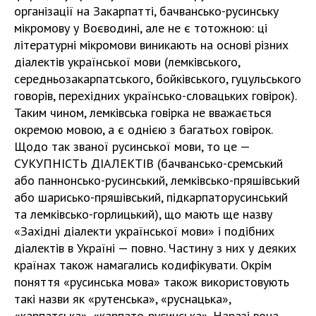
організації на Закарпатті, бачвансько-русинську
мікромову у Воєводині, але не є тотожною: ці
літературні мікромови виникають на основі різних
діалектів української мови (лемківського,
середньозакарпатського, бойківського, гуцульського
говорів, перехідних українсько-словацьких говірок).
Таким чином, лемківська говірка не вважається
окремою мовою, а є однією з багатьох говірок.
Щодо так званої русинської мови, то це —
СУКУПНІСТЬ ДІАЛЕКТІВ (бачвансько-сремський
або паннонсько-русинський, лемківсько-пряшівський
або шарисько-пряшівський, підкарпаторусинський
та лемківсько-горлицький), що мають ще назву
«Західні діалекти української мови» і подібних
діалектів в Україні — повно. Частину з них у деяких
країнах також намагались кодифікувати. Окрім
поняття «русинська мова» також використовують
такі назви як «рутенська», «руснацька»,
«карпатська», «карпато-русинська». Наразі вона