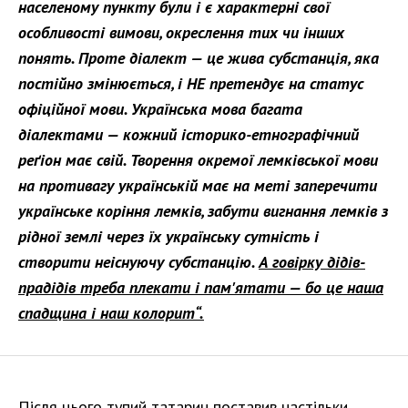
населеному пункту були і є характерні свої
особливості вимови, окреслення тих чи інших
понять. Проте діалект — це жива субстанція, яка
постійно змінюється, і НЕ претендує на статус
офіційної мови. Українська мова багата
діалектами — кожний історико-етнографічний
реґіон має свій. Творення окремої лемківської мови
на противагу українській має на меті заперечити
українське коріння лемків, забути вигнання лемків з
рідної землі через їх українську сутність і
створити неіснуючу субстанцію.
А говірку дідів-
прадідів треба плекати і пам'ятати — бо це наша
спадщина і наш колорит“.
Після цього тупий татарин поставив настільки