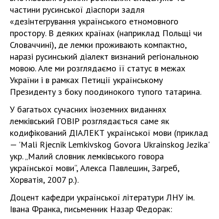
частини русинської діаспори задля
«дезінтегрування українського етномовного
простору. В деяких країнах (наприклад Польщі чи
Словаччині), де лемки проживають компактно,
наразі русинський діалект визнаний регіональною
мовою. Але ми розглядаємо її статус в межах
України і в рамках Петиції українському
Президенту з боку поодинокого тупого татарина.
У багатьох сучасних іноземних виданнях
лемківський ГОВІР розглядається саме як
кодифікований ДІАЛЕКТ української мови (приклад
— 'Mali Rjecnik Lemkivskog Govora Ukrainskog Jezika'
укр. „Малий словник лемківського говора
української мови“, Алекса Павлешин, Загреб,
Хорватія, 2007 р.).
Доцент кафедри української літератури ЛНУ ім.
Івана Франка, письменник Назар Федорак: