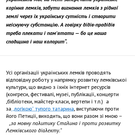
коріння лемків, забути вигнання лемків з рідної
землі через їх українську сутність і створити
неіснуючу субстанцію. А говірку дідів-прадідів
треба плекати і пам'ятати — бо це наша
спадщина і наш колорит“.
Усі організації українських лемків проводять
відповідну роботу у напрямку розвитку лемківської
культури, що видно з їхніх інтернет ресурсів
(конгреси, фестивалі, музеї, публікації, концерти
,бібліотеки, майстер-класи, вертепи і т.п.) а
за
„логікою“ тупого татарина
, виступаючи проти
його Петиції, виходить, що вони разом зі мною –
„за мовну поλитику Стаλина і проти розвитку
Λемківського діаλекту.“