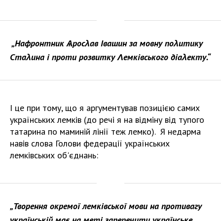
„Нафронтник Ѧросλав Івашин за мовну поλитику
Стаλина і проти розвитку Λемківського діаλекту.“
І це при тому, що я аргументував позицією самих
українських лемків (до речі я на відміну від тупого
татарина по маминій лінії теж лемко). Я недарма
навів слова Голови федерації українських
лемківських об'єднань:
„
Творення окремої лемківської мови на противагу
українській має на меті заперечити українське