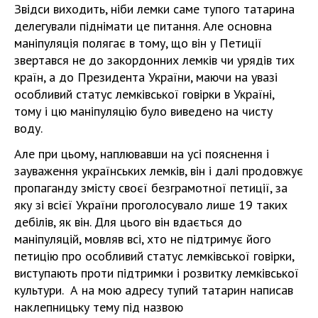
Звідси виходить, ніби лемки саме тупого татарина
делегували піднімати це питання. Але основна
маніпуляція полягає в тому, що він у Петиції
звертався не до закордонних лемків чи урядів тих
країн, а до Президента України, маючи на увазі
особливий статус лемківської говірки в Україні,
тому і цю маніпуляцію було виведено на чисту
воду.
Але при цьому, наплювавши на усі пояснення і
зауваження українських лемків, він і далі продовжує
пропаганду змісту своєї безграмотної петиції, за
яку зі всієї України проголосувало лише 19 таких
дебілів, як він. Для цього він вдається до
маніпуляцій, мовляв всі, хто не підтримує його
петицію про особливий статус лемківської говірки,
виступають проти підтримки і розвитку лемківської
культури. А на мою адресу тупий татарин написав
наклепницьку тему під назвою