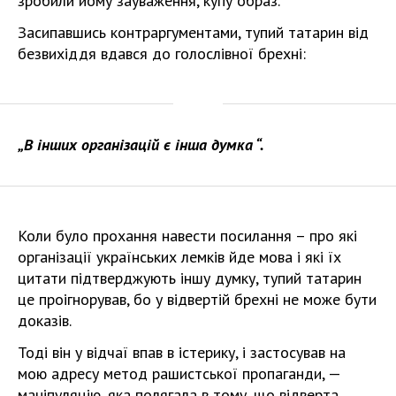
зробили йому зауваження, купу образ.
Засипавшись контраргументами, тупий татарин від
безвихіддя вдався до голослівної брехні:
„В інших організацій є інша думка “.
Коли було прохання навести посилання – про які
організації українських лемків йде мова і які їх
цитати підтверджують іншу думку, тупий татарин
це проігнорував, бо у відвертій брехні не може бути
доказів.
Тоді він у відчаї впав в істерику, і застосував на
мою адресу метод рашистської пропаганди, —
маніпуляцію, яка полягала в тому, що відверта