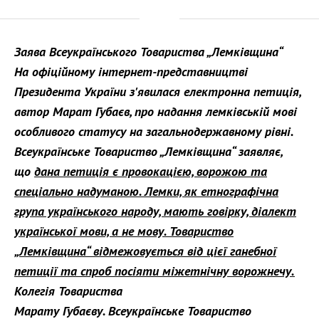
Заява Всеукраїнського Товариства „Лемківщина“
На офіційному інтернет-представництві
Президента України з'явилася електронна петиція,
автор
Марат Губаєв
, про надання лемківській мові
особливого статусу на загальнодержавному рівні.
Всеукраїнське Товариство „Лемківщина“ заявляє,
що
дана петиція є провокацією, ворожою та
спеціально надуманою. Лемки, як етнографічна
група українського народу, мають говірку, діалект
української мови, а не мову. Товариство
„Лемківщина“ відмежовується від цієї ганебної
петиції та спроб посіяти міжетнічну ворожнечу.
Колегія Товариства
Марату Губаєву.
Всеукраїнське Товариство