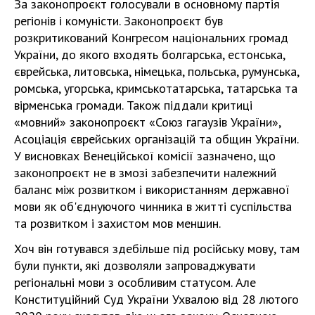
За законопроєкт голосували в основному партія
регіонів і комуністи. Законопроєкт був
розкритикований Конгресом національних громад
України, до якого входять болгарська, естонська,
єврейська, литовська, німецька, польська, румунська,
ромська, угорська, кримськотатарська, татарська та
вірменська громади. Також піддали критиці
«мовний» законопроєкт «Союз гагаузів України»,
Асоціація єврейських організацій та общин України.
У висновках Венеційської комісії зазначено, що
законопроєкт не в змозі забезпечити належний
баланс між розвитком і використанням державної
мови як об'єднуючого чинника в житті суспільства
та розвитком і захистом мов меншин.
Хоч він готувався здебільше під російську мову, там
були пункти, які дозволяли запроваджувати
регіональні мови з особливим статусом. Але
Конституційний Суд України Ухвалою від 28 лютого