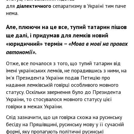
для
діалектичного
сепаратизму в Україні тим паче
нема.
Але, плюючи на це все, тупий татарин пішов
ще далі, і придумав для лемків новий
«юридичний» термін –
«Мова в мові на правах
автономії».
Отже, все почалося з того, що тупий татарин від
імені українських лемків, не порадившись з ними, на
ім'я Президента України подав Петицію про
надання лемківській говірці особливого мовного
статусу. Оскільки звернення було до Президента
України, то стосувалося мовного статусу цієї
говірки в межах України.
Слід зазначити, що ця говірка схожа на русинську
бесіду на Пряшівщині, русинську мову у її сучасній
формі, яку пропагують політичні русинські