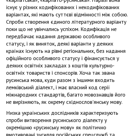
існує у різних кодифікованих і некодифікованих
варіантах, які мають суттєві відмінності між собою.
Спроби створення єдиного літературного варіанту
поки що не увінчались успіхом. Кодифікація не
передбачає надання державою особливого
статусу, і як виняток, деякі варіанти у деяких
країнах існують на рівні регіональних, без надання
офіційного особливого статусу і фінансується у
деяких освітніх закладах з коштів культурно-
освітніх товариств і спонсорів. Хоча так звана
русинська мова, куди разом з іншими входить
лемківський діалект, і має власний код серії
міжнародних стандартів, багато мовознавців його
не вирізняють, як окрему східнослов'янську мову.
Низка українських дослідників характеризують
спроби витворення русинського діалекту у
окремішню «русинську мову» як політично
вмотивовані зусилля російських спецслужб та