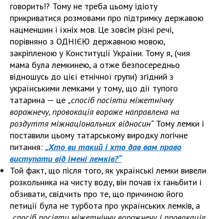
говорить!? Тому не треба цьому ідіоту
прикриватися розмовами про підтримку державою
нацменшин і їхніх мов. Це зовсім різні речі,
порівняно з ОДНІЄЮ державною мовою,
закріпленою у Конституції України. Тому я, (чия
мама була лемкинею, а отже безпосередньо
відношусь до цієї етнічної групи) згідний з
українськими лемками у тому, що дії тупого
татарина — це
„спосіб посіяти міжетнічну
ворожнечу, провокація вороже направлена на
роздуття міжнаціональних відносин“
Тому лемки і
поставили цьому татарському виродку логічне
питання:
„Хто ви такий і хто дав вам право
виступати від імені лемків?“
Той факт, що після того, як українські лемки вивели
розкольника на чисту воду, він почав їх ганьбити і
обзивати, свідчить про те, що причиною його
петиції була не турбота про українських лемків, а
„
спосіб посіяти міжетнічну ворожнечу і провокація,