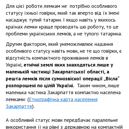
Для цієї роботи лемкам не потрібно особливого
статусу їхньої говірки, який так вперто від їх імені
насаджує тупий татарин. І якщо навіть у якихось
країнах лемки краще проводять цю роботу, то це
проблеми українських лемків, а не тупого татарина.
Другим фактором, який унеможливлює надання
особливого статусу навіть мови, не те що говірки, є
відсутність компактного проживання лемків в
Україні,
етнічні землі яких знаходяться лише у
маленькій частинці Закарпатської області, а
решта лемків після сумнозвісної операції „Вісла“
розпорошені по цілій Україні.
Таким чином, лише
маленька частина Закарпаття компактно населена
лемками: (
Етнографічна карта населення
Закарпаття
).
А особливий статус мови передбачає паралельне
використання її на рівні з державною на компактній