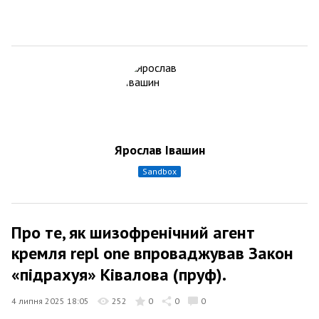
Ярослав Івашин
sandbox
Про те, як шизофренічний агент
кремля repl one впроваджував Закон
«підрахуя» Ківалова (пруф).
4 липня 2025 18:05
252
0
0
0