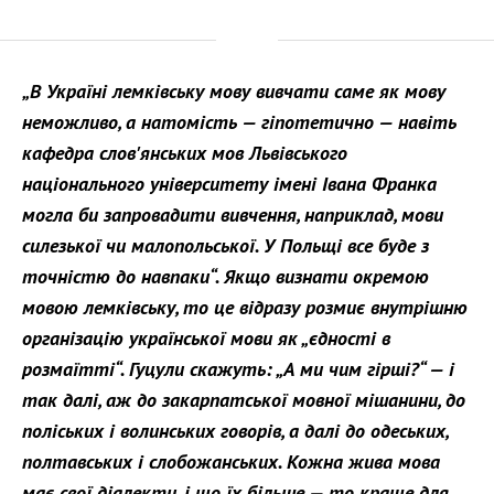
„В Україні лемківську мову вивчати саме як мову
неможливо, а натомість — гіпотетично — навіть
кафедра слов'янських мов Львівського
національного університету імені Івана Франка
могла би запровадити вивчення, наприклад, мови
силезької чи малопольської. У Польщі все буде з
точністю до навпаки“.
Якщо визнати окремою
мовою лемківську, то це відразу розмиє внутрішню
організацію української мови як „єдності в
розмаїтті“. Гуцули скажуть: „А ми чим гірші?“ — і
так далі, аж до закарпатської мовної мішанини, до
поліських і волинських говорів, а далі до одеських,
полтавських і слобожанських. Кожна жива мова
має свої діалекти, і що їх більше — то краще для