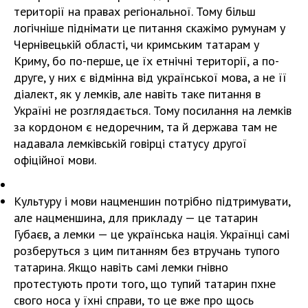
території на правах регіональної. Тому більш
логічніше піднімати це питання скажімо румунам у
Чернівецькій області, чи кримським татарам у
Криму, бо по-перше, це їх етнічні території, а по-
друге, у них є відмінна від української мова, а не її
діалект, як у лемків, але навіть таке питання в
Україні не розглядається. Тому посилання на лемків
за кордоном є недоречним, та й держава там не
надавала лемківській говірці статусу другої
офіційної мови.
Культуру і мови нацменшин потрібно підтримувати,
але нацменшина, для прикладу — це татарин
Губаєв, а лемки — це українська нація. Українці самі
розберуться з цим питанням без втручань тупого
татарина. Якщо навіть самі лемки гнівно
протестують проти того, що тупий татарин пхне
свого носа у їхні справи, то це вже про щось