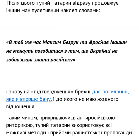
Після цього тупий татарин відразу продовжує
інший маніпулятивний наклеп словами:
«В той же час Максим Безрук та Ѧросλав Івашин
не можуть погодитися з тим, що Вкраїнці не
зобов'язані знати російську»
і знову на «підтвердження» брехні
дає посилання,
яке я вперше бачу
, і до якого не маю жодного
відношення.
Таким чином, прикриваючись антиросійською
риторикою, тупий татарин використовує всі
можливі методи і прийоми рашистської пропаганди.