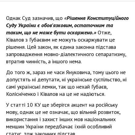
Однак Cуд зазначив, що
«
Рішення Конституційного
Суду України є обов'язковим, остаточним та
таким, що не може бути оскаржено.»
Отже,
Ківалов з Губаєвим не можуть оскаржувати це
рішення. Цей закон, як єдина законна підстава
запровадження мовно-діалектичного сепаратизму,
втратив чинність, а іншого нема.
До того ж, зараз не часи Януковича, тому цього не
допустять ні депутати, ні українське суспільство, ні
самі українські лемки, так що нехай Губаєв,
Колісніченко і Ківалов на це не надіються.
У статті 10 КУ ще зберігся акцент на російську
мову, однак це не означає, що вільний розвиток,
використання і захист інших мов національних
меншин України передбачає їхній особливий
статус, тож законних підстав