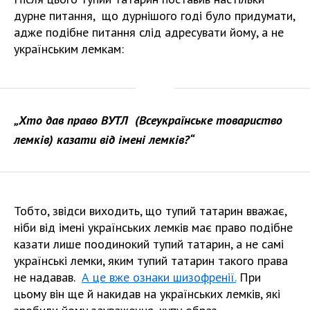
дурне питання, що дурнішого годі було придумати,
адже подібне питання слід адресувати йому, а не
українським лемкам:
„Хто дав право ВУТЛ (Всеукраїнське товариство
лемків) казати від імені лемків?“
Тобто, звідси виходить, що тупий татарин вважає,
ніби від імені українських лемків має право подібне
казати лише поодинокий тупий татарин, а не самі
українські лемки, яким тупий татарин такого права
не надавав.
А це вже ознаки шизофренії.
При
цьому він ще й накидав на українських лемків, які