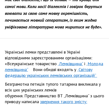
самої мови. Коли носії діалектів і говірок беруться
воювати за свою саме мовну окремішність,
починається мовний сепаратизм, із яким жодна
уніфікована літературна мова миритися не буде».
Українські лемки представлені в Україні
відповідними зареєстрованими організаціями:
«Всеукраїнське товариство
„Лемківщина“
і
„Молода
лемківщина“
Вони обидві входять у
„Світову
федерацію українських лемківських організацій“
Безграмотна петиція тупого татарина викликала у
всіх цих українських лемків
обурення. Представництво ВТ „Лемківщина“ з цього
приводу написала
звернення такого змісту: