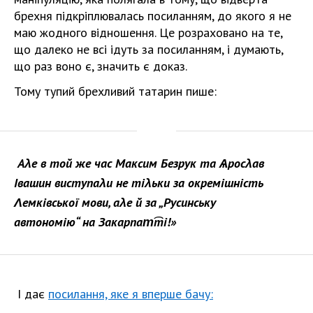
брехня підкріплювалась посиланням, до якого я не
маю жодного відношення. Це розраховано на те,
що далеко не всі ідуть за посиланням, і думають,
що раз воно є, значить є доказ.
Тому тупий брехливий татарин пише:
Аλе в той же час Максим Безрук та Ѧросλав
Івашин виступаλи не тіλьки за окремішність
Λемківської мови, аλе й за „Русинську
автономію“
на Закарпат͡ті!»
І дає
посилання, яке я вперше бачу: