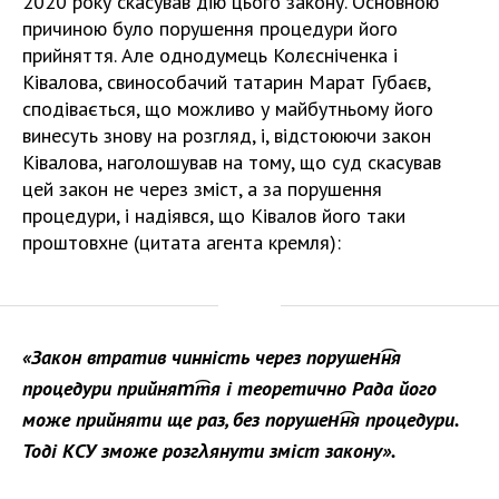
2020 року скасував дію цього закону. Основною
причиною було порушення процедури його
прийняття. Але однодумець Колєсніченка і
Ківалова, свинособачий татарин Марат Губаєв,
сподівається, що можливо у майбутньому його
винесуть знову на розгляд, і, відстоюючи закон
Ківалова, наголошував на тому, що суд скасував
цей закон не через зміст, а за порушення
процедури, і надіявся, що Ківалов його таки
проштовхне (цитата агента кремля):
«Закон втратив чинність через порушен͡ня
процедури прийнят͡тя і теоретично Рада його
може прийняти ще раз, без порушен͡ня процедури.
Тоді КСУ зможе розгλянути зміст закону».