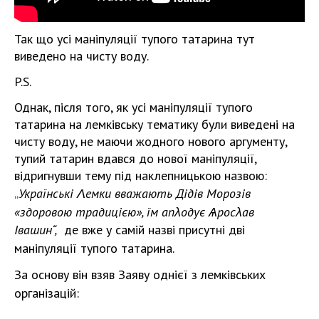
Так що усі маніпуляції тупого татарина тут
виведено на чисту воду.
P.S.
Однак, після того, як усі маніпуляції тупого
татарина на лемківську тематику були виведені на
чисту воду, не маючи жодного нового аргументу,
тупий татарин вдався до нової маніпуляції,
відригнувши тему під наклепницькою назвою:
„
Українські Λемки вважають Дідів Морозів
«здоровою традицією», їм апλодує Ѧросλав
Івашин“,
де вже у самій назві присутні дві
маніпуляції тупого татарина.
За основу він взяв Заяву однієї з лемківських
організацій: