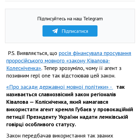
Підписуйтесь на наш Telegram
Підписатися
P.S. Виявляється, що
росія фінансувала просування
проросійського мовного «закону Ківалова-
Колесніченка»
. Тепер зрозуміло, чому її агент з
позивним repl one так відстоював цей закон.
«Про засади державної мовної політики» -
так
називається славнозвісний закон регіоналів
Ківалова — Колісніченка, який намагався
використати агент кремля Губаєв у провокаційній
петиції Президенту України надати лемківській
говірці особливого статусу.
Закон передбачав використання так званих