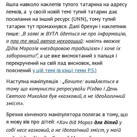
йшла навколо наклепів тупого татарина на адресу
лемків, а у своїй новій темі тупий татарин дає
посилання на інший ресурс (UNN), тому тупий
татарин тут промахнувся. Далі брехун і наклепник
пише: „
В заяві ж ВУТΛ йдеться не про інформацію,
а
про те який автор нехороший
: навіть вважає
Дідів Морозів «нездоровою традицією» і хоче їх
заборонити!“,
а це вже висмоктаний з пальця і
перекручений на свій лад висновок, який
пояснений
у цій темі (в кінці теми P.S.)
Наступна маніпуляція :
„
бачите: виявλяється в
тому що комунисти репресуваλи Різдво і День
Святого Микоλая був «казковий, а не ідеоλогичний
зміст».
Брехня кінченого маніпулятора полягає в тому, що
я мову вів про дітей:
«
Хоч дід Мороз
для дітей
у
собі несе казковий, а не іделогічний зміст, у моїй