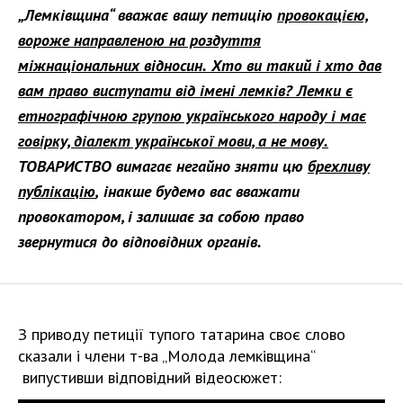
„Лемківщина“ вважає вашу петицію
провокацією,
вороже направленою на роздуття
міжнаціональних відносин.
Хто ви такий і хто дав
вам право виступати від імені лемків?
Лемки є
етнографічною групою українського народу і має
говірку, діалект української мови, а не мову.
ТОВАРИСТВО вимагає негайно зняти цю
брехливу
публікацію
,
інакше будемо вас вважати
провокатором, і залишає за собою право
звернутися до відповідних органів.
З приводу петиції тупого татарина своє слово
сказали і члени т-ва „Молода лемківщина“
випустивши відповідний відеосюжет: