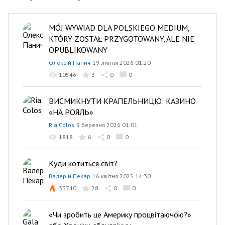
MÓJ WYWIAD DLA POLSKIEGO MEDIUM,
KTÓRY ZOSTAŁ PRZYGOTOWANY, ALE NIE
OPUBLIKOWANY
Олексій Панич
19 липня 2026 01:20
10546
3
0
0
ВИСМИКНУТИ КРАПЕЛЬНИЦЮ: КАЗИНО
«НА РОЯЛЬ»
Ria Colos
9 березня 2026 01:01
1818
6
0
0
Куди котиться світ?
Валерій Пекар
16 квітня 2025 14:30
33740
28
0
0
«Чи зробить це Америку процвітаючою?»